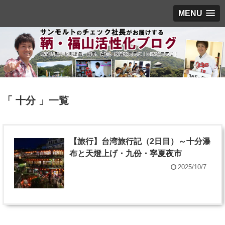
MENU
「 十分 」一覧
【旅行】台湾旅行記（2日目）～十分瀑
布と天燈上げ・九份・寧夏夜市
2025/10/7