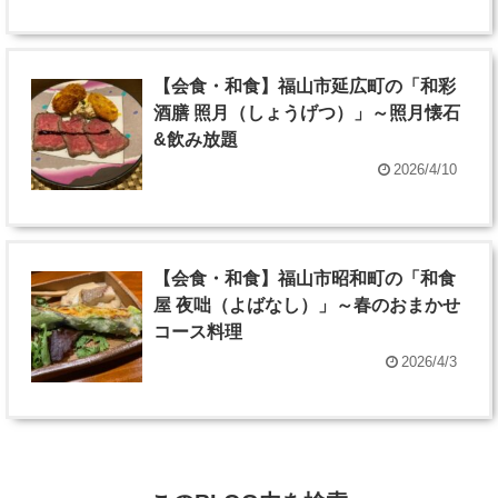
【会食・和食】福山市延広町の「和彩
酒膳 照月（しょうげつ）」～照月懐石
&飲み放題
2026/4/10
【会食・和食】福山市昭和町の「和食
屋 夜咄（よばなし）」～春のおまかせ
コース料理
2026/4/3