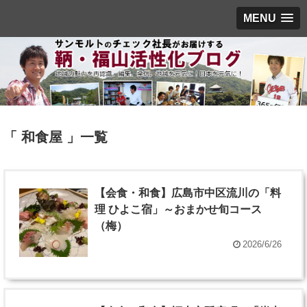
MENU
「 和食屋 」一覧
【会食・和食】広島市中区流川の「料
理 ひよこ宿」～おまかせ旬コース
（梅）
2026/6/26