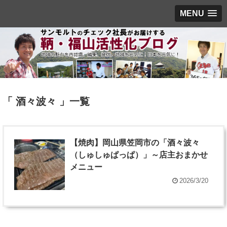
MENU
「 酒々波々 」一覧
【焼肉】岡山県笠岡市の「酒々波々
（しゅしゅぱっぱ）」～店主おまかせ
メニュー
2026/3/20