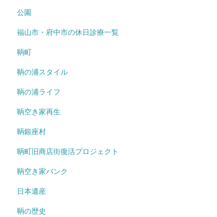
公園
福山市・府中市の休日診療一覧
鞆町
鞆の浦スタイル
鞆の浦ライフ
鞆空き家再生
鞆銀座村
鞆町旧商店街復活プロジェクト
鞆空き家バンク
日本遺産
鞆の歴史