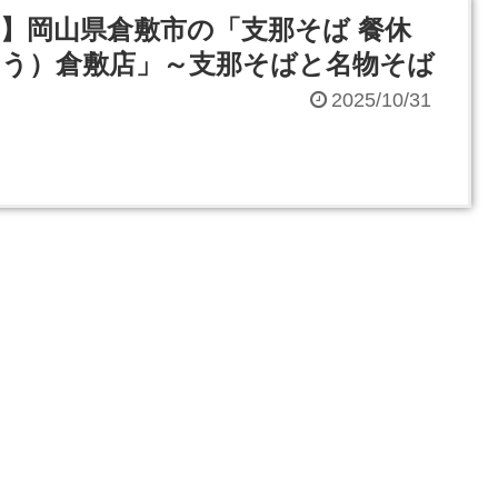
】岡山県倉敷市の「支那そば 餐休
う）倉敷店」～支那そばと名物そば
2025/10/31