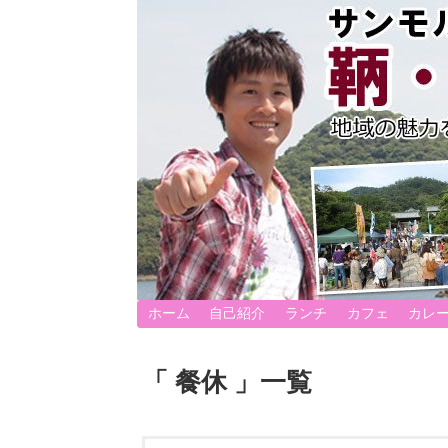
ホーム
自己紹介
ランチ
カフェ
カレ
「 餐休 」一覧