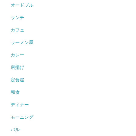
オードブル
ランチ
カフェ
ラーメン屋
カレー
唐揚げ
定食屋
和食
ディナー
モーニング
バル