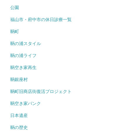
公園
福山市・府中市の休日診療一覧
鞆町
鞆の浦スタイル
鞆の浦ライフ
鞆空き家再生
鞆銀座村
鞆町旧商店街復活プロジェクト
鞆空き家バンク
日本遺産
鞆の歴史