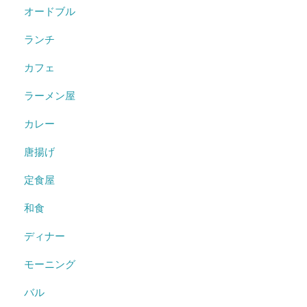
オードブル
ランチ
カフェ
ラーメン屋
カレー
唐揚げ
定食屋
和食
ディナー
モーニング
バル