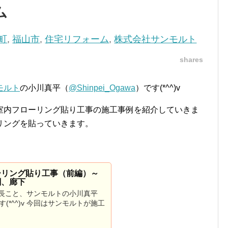
ム
町
,
福山市
,
住宅リフォーム
,
株式会社サンモルト
shares
モルト
の小川真平（
@Shinpei_Ogawa
）です(*^^)v
室内フローリング貼り工事の施工事例を紹介していきま
リングを貼っていきます。
ーリング貼り工事（前編）～
関、廊下
長こと、サンモルトの小川真平
）です(*^^)v 今回はサンモルトが施工