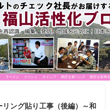
ー
ラーメン
イベント
キャンプ
鞆空き家バンク
鞆空き家再
ーリング貼り工事（後編）～和