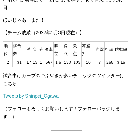
日！
ほいじゃあ、また！
【チーム成績（2022年5月3日現在）】
順
試合
勝
得
失
本塁
勝
負
分
勝率
盗塁
打率
防御率
位
数
差
点
点
打
2
31
17
13
1
.567
1.5
133
103
10
7
.255
3.15
試合中はカープのつぶやきが多いチェックのツイッターは
こちら
Tweets by Shinpei_Ogawa
（フォローよろしくお願いします！フォローバックしま
す！）