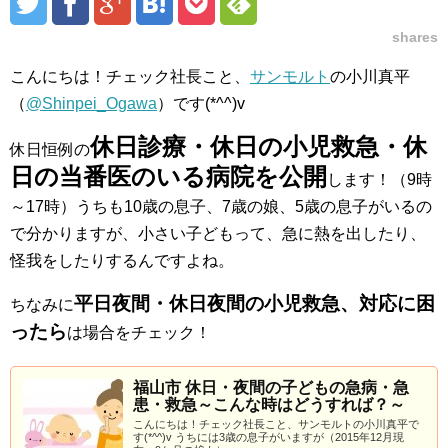
shares
こんにちは！チェック社長こと、
サンモルト
の小川真平
（
@Shinpei_Ogawa
）です(*^^)v
休日診療・休日の小児救急・休
休日恒例の
日の当番医のいる病院を公開
します！（9時
～17時）うちも10歳の息子、7歳の娘、5歳の息子がいるの
で分かりますが、小さい子どもって、急に熱を出したり、
怪我をしたりするんですよね。
平日夜間・休日夜間の小児救急、対応に困
ちなみに
ったら
は場合をチェック！
福山市 休日・夜間の子どもの急病・急
患・救急～こんな時はどうすれば？～
こんにちは！チェック社長こと、サンモルトの小川真平で
す(*^^)v うちには3歳の息子がいますが（2015年12月現