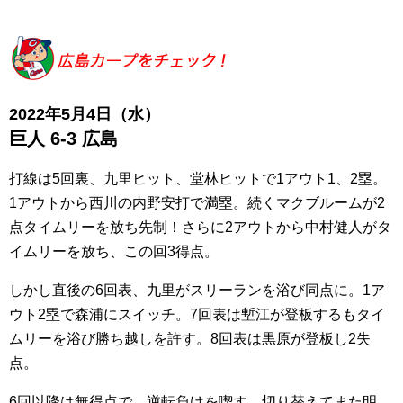
2022年5月4日（水）
巨人 6-3 広島
打線は5回裏、九里ヒット、堂林ヒットで1アウト1、2塁。
1アウトから西川の内野安打で満塁。続くマクブルームが2
点タイムリーを放ち先制！さらに2アウトから中村健人がタ
イムリーを放ち、この回3得点。
しかし直後の6回表、九里がスリーランを浴び同点に。1ア
ウト2塁で森浦にスイッチ。7回表は塹江が登板するもタイ
ムリーを浴び勝ち越しを許す。8回表は黒原が登板し2失
点。
6回以降は無得点で、逆転負けを喫す。切り替えてまた明