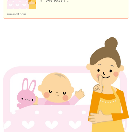
在、9か月の娘も）...
sun-malt.com