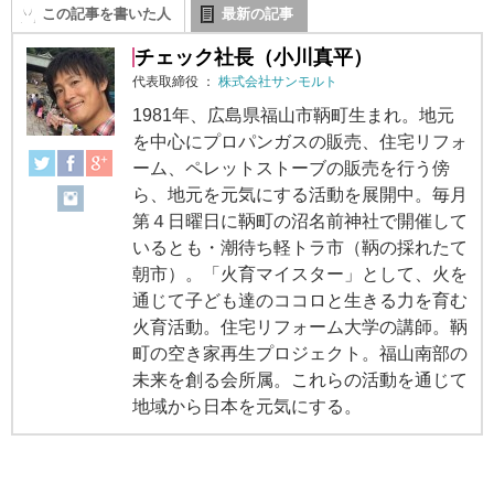
この記事を書いた人
最新の記事
チェック社長（小川真平）
代表取締役
：
株式会社サンモルト
1981年、広島県福山市鞆町生まれ。地元
を中心にプロパンガスの販売、住宅リフォ
ーム、ペレットストーブの販売を行う傍
ら、地元を元気にする活動を展開中。毎月
第４日曜日に鞆町の沼名前神社で開催して
いるとも・潮待ち軽トラ市（鞆の採れたて
朝市）。「火育マイスター」として、火を
通じて子ども達のココロと生きる力を育む
火育活動。住宅リフォーム大学の講師。鞆
町の空き家再生プロジェクト。福山南部の
未来を創る会所属。これらの活動を通じて
地域から日本を元気にする。