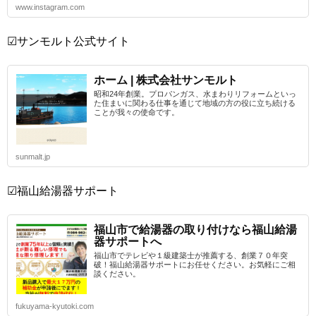
www.instagram.com
☑サンモルト公式サイト
ホーム | 株式会社サンモルト
昭和24年創業。プロパンガス、水まわりリフォームといっ
た住まいに関わる仕事を通じて地域の方の役に立ち続ける
ことが我々の使命です。
sunmalt.jp
☑福山給湯器サポート
福山市で給湯器の取り付けなら福山給湯
器サポートへ
福山市でテレビや１級建築士が推薦する、創業７０年突
破！福山給湯器サポートにお任せください。お気軽にご相
談ください。
fukuyama-kyutoki.com