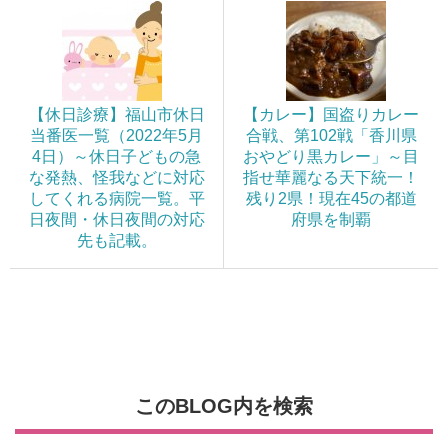
【休日診療】福山市休日
【カレー】国盗りカレー
当番医一覧（2022年5月
合戦、第102戦「香川県
4日）～休日子どもの急
おやどり黒カレー」～目
な発熱、怪我などに対応
指せ華麗なる天下統一！
してくれる病院一覧。平
残り2県！現在45の都道
日夜間・休日夜間の対応
府県を制覇
先も記載。
このBLOG内を検索