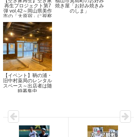
【空き家再生】空き家
福山市箕島町のお好み
再生プロジェクト第7
焼き屋「お好み焼きみ
弾 vol.42～岡山県美作
のしま」
市の「大原宿」に視察
【イベント】鞆の浦・
旧中村薬局のレンタル
スペース～出店者は随
時募集中