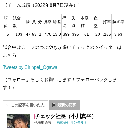
【チーム成績（2022年8月7日現在）】
順
試合
得
失
本塁
盗
勝
負
分
勝率
勝差
打率
防御率
位
数
点
点
打
塁
5
103
47
53
2
.470
13.0
399
395
61
20
.256
3.53
試合中はカープのつぶやきが多いチェックのツイッターは
こちら
Tweets by Shinpei_Ogawa
（フォローよろしくお願いします！フォローバックしま
す！）
この記事を書いた人
最新の記事
チェック社長（小川真平）
代表取締役
：
株式会社サンモルト