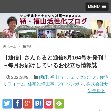
MENU
ホーム
鞆町
【通信】さんもると通信8月164号を発刊！
～毎月お届けしているお役立ち情報誌
2022/8/9
鞆町
,
福山市
,
チェックのこと
,
住宅
リフォーム
,
住宅設備工事
,
プロパンガス
,
株式会社サ
ンモルト