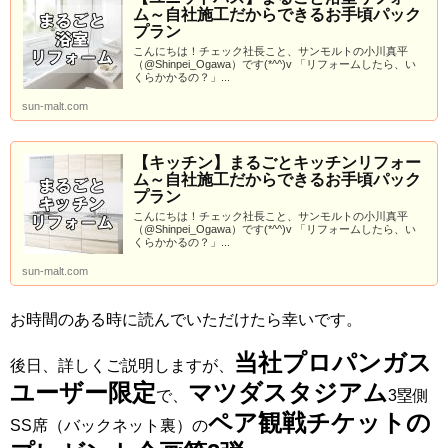
ム～自社施工だからできるお手頃パック
プラン
こんにちは！チェック社長こと、サンモルトの小川真平
（@Shinpei_Ogawa）です(*^^)v 「リフォームしたら、い
くらかかるの？」...
sun-malt.com
【キッチン】まるごとキッチンリフォー
ム～自社施工だからできるお手頃パック
プラン
こんにちは！チェック社長こと、サンモルトの小川真平
（@Shinpei_Ogawa）です(*^^)v 「リフォームしたら、い
くらかかるの？」...
sun-malt.com
お時間のある時に読んでいただけたら幸いです。
当社プロパンガス
後日、詳しくご説明しますが、
ユーザー限定
マツダスタジアム
で、
3塁側
ペア観戦チケットの
SS席（バックネット裏）の