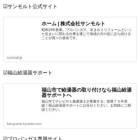
☑サンモルト公式サイト
ホーム | 株式会社サンモルト
昭和24年創業。プロパンガス、水まわりリフォームといっ
た住まいに関わる仕事を通じて地域の方の役に立ち続ける
ことが我々の使命です。
sunmalt.jp
☑福山給湯器サポート
福山市で給湯器の取り付けなら福山給湯
器サポートへ
福山市でテレビや１級建築士が推薦する、創業７０年突
破！福山給湯器サポートにお任せください。お気軽にご相
談ください。
fukuyama-kyutoki.com
☑プロパンガス専用サイト