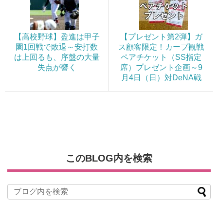
【高校野球】盈進は甲子
【プレゼント第2弾】ガ
園1回戦で敗退～安打数
ス顧客限定！カープ観戦
は上回るも、序盤の大量
ペアチケット（SS指定
失点が響く
席）プレゼント企画～9
月4日（日）対DeNA戦
このBLOG内を検索