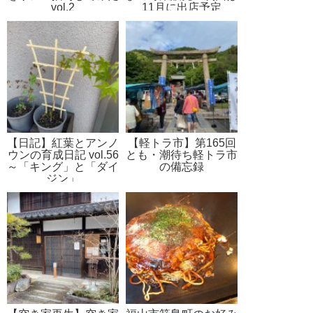
vol.2
11月に出店予定
【日記】紅葉とアンノ
【軽トラ市】第165回
ウンの育成日記 vol.56
とも・潮待ち軽トラ市
～「キング」と「ダイ
の備忘録
ジン」