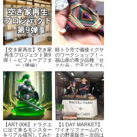
【空き家再生】空き家
軽トラ市で備後イグサ
再生プロジェクト第9
のワークショップ！～
弾！～ビフォーアフタ
福山産の希少品種「せ
ー（後編）
となみ」で子どもでも
作れて日常使いができ
る鍋敷きをつくろう！
【ART 006】ドラクエ
【1 DAY MARKET】
に出て来るモンスター
ワイオリファームのく
をリアル描写してみた
まの野菜販売～次回は