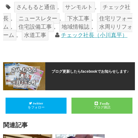
さんもると通信
,
サンモルト
,
チェック社
長
,
ニュースレター
,
下水工事
,
住宅リフォー
ム
,
住宅設備工事
,
地域情報誌
,
水周りリフォ
ーム
,
水道工事
チェック社長（小川真平）
ブログ更新したらfacebookでお知らせします♪
twitter
Feedly
をフォロー
ブログ購読
関連記事