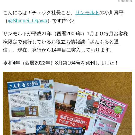
shares
こんにちは！チェック社長こと、
サンモルト
の小川真平
（
@Shinpei_Ogawa
）です(*^^)v
サンモルトが平成21年（西暦2009年）1月より毎月お客様
様限定で発行しているお役立ち情報誌「さんもると通
信」。現在、発行から14年目に突入しております。
令和4年（西暦2022年）8月第164号を発刊しました！