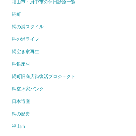
福山市・府中市の休日診療一覧
鞆町
鞆の浦スタイル
鞆の浦ライフ
鞆空き家再生
鞆銀座村
鞆町旧商店街復活プロジェクト
鞆空き家バンク
日本遺産
鞆の歴史
福山市