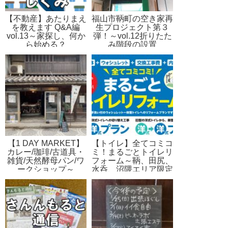
【不動産】あたりまえ
福山市鞆町の空き家再
を教えます Q&A編
生プロジェクト第３
vol.13～家探し、何か
弾！～vol.12折りたた
ら始める？
み階段の設置
【1 DAY MARKET】
【トイレ】全てコミコ
カレー/珈琲/古道具・
ミ！まるごとトイレリ
雑貨/天然酵母パン/ワ
フォーム～鞆、田尻、
ークショップ～
水呑、沼隈エリア限定
2/5sun.10時～17時