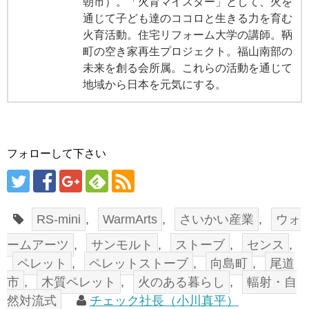
朝市）。「火育マイスター」として、火を
通じて子ども達のココロと生きる力を育む
火育活動。住宅リフォーム大学の講師。鞆
町の空き家再生プロジェクト。福山南部の
未来を創る会所属。これらの活動を通じて
地域から日本を元気にする。
フォローして下さい
RS-mini
,
WarmArts
,
さいかい産業
,
ウォ
ームアーツ
,
サンモルト
,
ストーブ
,
センス
,
ペレット
,
ペレットストーブ
,
向島町
,
尾道
市
,
木質ペレット
,
火のある暮らし
,
輻射・自
然対流式
チェック社長（小川真平）