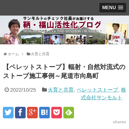
MENU
ホーム
火育と共育
【ペレットストーブ】輻射・自然対流式の
ストーブ施工事例～尾道市向島町
2022/10/25
火育と共育
,
ペレットストーブ
,
株
式会社サンモルト
shares