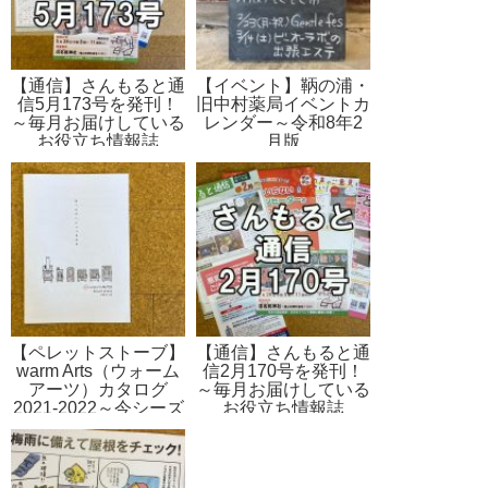
【通信】さんもると通
【イベント】鞆の浦・
信5月173号を発刊！
旧中村薬局イベントカ
～毎月お届けしている
レンダー～令和8年2
お役立ち情報誌
月版
【ペレットストーブ】
【通信】さんもると通
warm Arts（ウォーム
信2月170号を発刊！
アーツ）カタログ
～毎月お届けしている
2021-2022～今シーズ
お役立ち情報誌
ンの最新カタログ