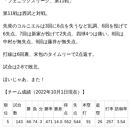
「フェニックスリーグ、第11戦」
第11戦は西武と対戦。
先発のコルニエルは3回に6点を失うなど乱調、6回を投げて
6失点。7回は新家が投げて2失点、四球4つは痛い。8回は
中村が無失点。9回は藤井が無失点。
打線は6回裏、末包のタイムリーで2点返す。
試合は2-8で敗北。
ほいじゃあ、また！
【チーム成績（2022年10月1日現在）】
順
試合
得
失
本塁
盗
勝
負
分
勝率
勝差
打率
防御率
位
数
点
点
打
塁
5
143
66
74
3
.471
14.0
552
544
91
26
.257
3.54