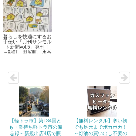
暮らしを快適にするお
手伝い「月刊サンモル
ト新聞vol.5」発刊！
～鞆町、田尻町、水呑
町に限定配信（5月21
日～25日）
【軽トラ市】第134回と
【無料レンタル】寒い朝
も・潮待ち軽トラ市の備
でも足元までポカポカ！
忘録～新規出店4店で賑
～灯油の買い出し不要の