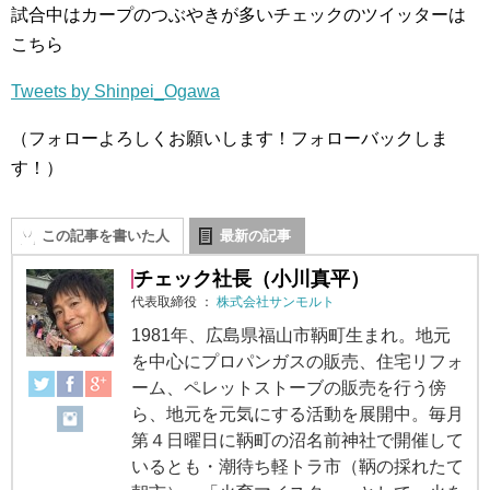
試合中はカープのつぶやきが多いチェックのツイッターは
こちら
Tweets by Shinpei_Ogawa
（フォローよろしくお願いします！フォローバックしま
す！）
この記事を書いた人
最新の記事
チェック社長（小川真平）
代表取締役
：
株式会社サンモルト
1981年、広島県福山市鞆町生まれ。地元
を中心にプロパンガスの販売、住宅リフォ
ーム、ペレットストーブの販売を行う傍
ら、地元を元気にする活動を展開中。毎月
第４日曜日に鞆町の沼名前神社で開催して
いるとも・潮待ち軽トラ市（鞆の採れたて