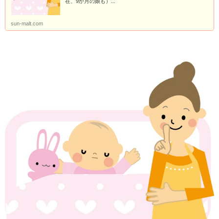
在、9か月の娘も）...
sun-malt.com