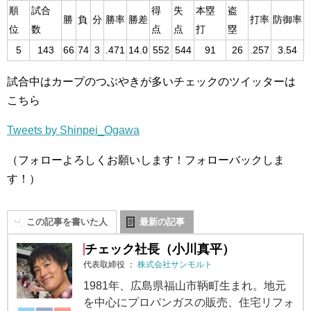
順
試合
得
失
本塁
盗
勝
負
分
勝率
勝差
打率
防御率
位
数
点
点
打
塁
5
143
66
74
3
.471
14.0
552
544
91
26
.257
3.54
試合中はカープのつぶやきが多いチェックのツイッターは
こちら
Tweets by Shinpei_Ogawa
（フォローよろしくお願いします！フォローバックしま
す！）
この記事を書いた人
最新の記事
チェック社長（小川真平）
代表取締役
：
株式会社サンモルト
1981年、広島県福山市鞆町生まれ。地元
を中心にプロパンガスの販売、住宅リフォ