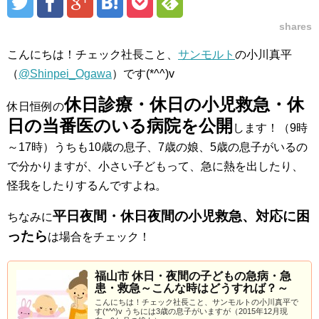
shares
こんにちは！チェック社長こと、
サンモルト
の小川真平
（
@Shinpei_Ogawa
）です(*^^)v
休日診療・休日の小児救急・休
休日恒例の
日の当番医のいる病院を公開
します！（9時
～17時）うちも10歳の息子、7歳の娘、5歳の息子がいるの
で分かりますが、小さい子どもって、急に熱を出したり、
怪我をしたりするんですよね。
平日夜間・休日夜間の小児救急、対応に困
ちなみに
ったら
は場合をチェック！
福山市 休日・夜間の子どもの急病・急
患・救急～こんな時はどうすれば？～
こんにちは！チェック社長こと、サンモルトの小川真平で
す(*^^)v うちには3歳の息子がいますが（2015年12月現