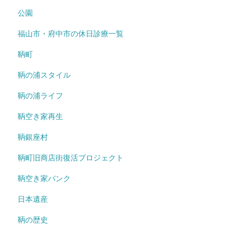
公園
福山市・府中市の休日診療一覧
鞆町
鞆の浦スタイル
鞆の浦ライフ
鞆空き家再生
鞆銀座村
鞆町旧商店街復活プロジェクト
鞆空き家バンク
日本遺産
鞆の歴史