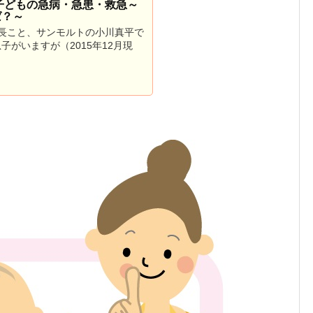
子どもの急病・急患・救急～
ば？～
長こと、サンモルトの小川真平で
の息子がいますが（2015年12月現