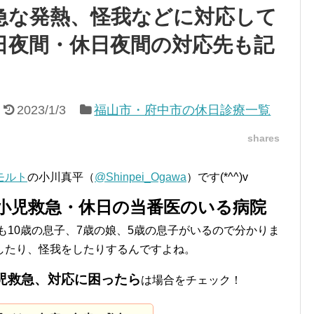
急な発熱、怪我などに対応して
日夜間・休日夜間の対応先も記
2023/1/3
福山市・府中市の休日診療一覧
shares
モルト
の小川真平（
@Shinpei_Ogawa
）です(*^^)v
小児救急・休日の当番医のいる病院
も10歳の息子、7歳の娘、5歳の息子がいるので分かりま
したり、怪我をしたりするんですよね。
児救急、対応に困ったら
は場合をチェック！