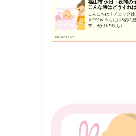
福山市 休日・夜間の
こんな時はどうすれ
こんにちは！チェック社
す(*^^)v うちには3歳
在、9か月の娘も）...
sun-malt.com