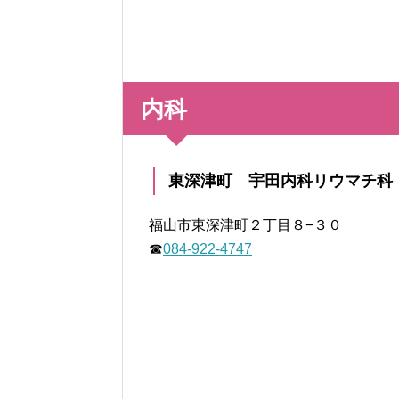
内科
東深津町 宇田内科リウマチ科
福山市東深津町２丁目８−３０
☎
084-922-4747