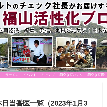
ー
ラーメン
イベント
キャンプ
鞆空き家バンク
鞆空き家再
日当番医一覧（2023年1月3