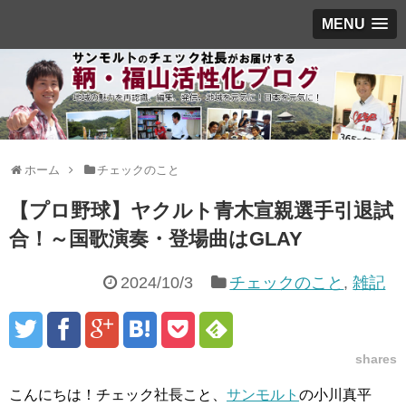
MENU
ホーム
チェックのこと
【プロ野球】ヤクルト青木宣親選手引退試
合！～国歌演奏・登場曲はGLAY
2024/10/3
チェックのこと
,
雑記
shares
こんにちは！チェック社長こと、
サンモルト
の小川真平