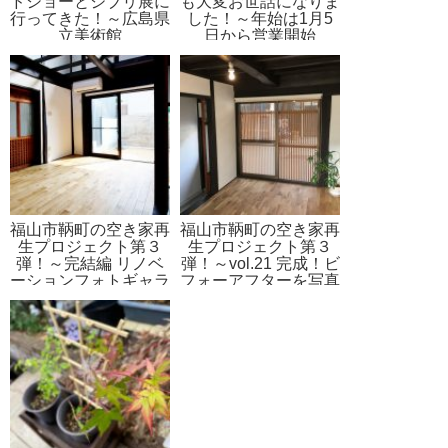
ドショーとジブリ展に
も大変お世話になりま
行ってきた！～広島県
した！～年始は1月5
立美術館
日から営業開始
福山市鞆町の空き家再
福山市鞆町の空き家再
生プロジェクト第３
生プロジェクト第３
弾！～完結編 リノベ
弾！～vol.21 完成！ビ
ーションフォトギャラ
フォーアフターを写真
リー
で一気に振り返る