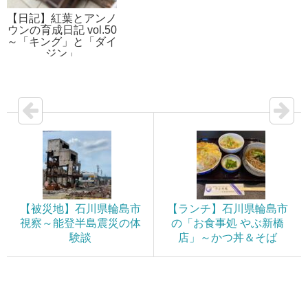
【日記】紅葉とアンノ
ウンの育成日記 vol.50
～「キング」と「ダイ
ジン」
【被災地】石川県輪島市
【ランチ】石川県輪島市
視察～能登半島震災の体
の「お食事処 やぶ新橋
験談
店」～かつ丼＆そば