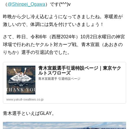
（
@Shinpei_Ogawa
）です(*^^)v
昨晩から少し冷え込むようになってきましたね。寒暖差が
激しいので、体調には気を付けていきましょう！
さて、昨日、令和6年（西暦2024年）10月2日水曜日の神宮
球場で行われたヤクルト対カープ戦、青木宣親（あおきの
りちか）選手の引退試合でした。
青木宣親選手引退特設ページ｜東京ヤク
ルトスワローズ
青木宣親選手 引退特設ページ
www.yakult-swallows.co.jp
青木選手といえばGLAY。