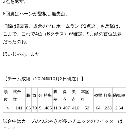
2点を返す。
8回裏はハーンが登板し無失点。
打線は9回表、坂倉のソロホームランで1点返すも反撃はこ
こまで。これで4位（Bクラス）が確定。9月頭の首位は夢
だったのね。
ほいじゃあ、また！
【チーム成績（2024年10月2日現在）】
順
試合
勝
得
失
本塁
勝
負
分
勝率
盗塁
打率
防御率
位
数
差
点
点
打
4
141
66
70
5
.485
11.0
407
416
52
64
.238
2.64
試合中はカープのつぶやきが多いチェックのツイッターは
こちら