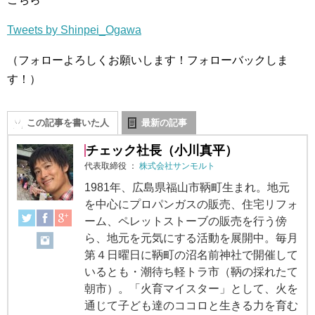
Tweets by Shinpei_Ogawa
（フォローよろしくお願いします！フォローバックしま
す！）
この記事を書いた人
最新の記事
チェック社長（小川真平）
代表取締役
：
株式会社サンモルト
1981年、広島県福山市鞆町生まれ。地元
を中心にプロパンガスの販売、住宅リフォ
ーム、ペレットストーブの販売を行う傍
ら、地元を元気にする活動を展開中。毎月
第４日曜日に鞆町の沼名前神社で開催して
いるとも・潮待ち軽トラ市（鞆の採れたて
朝市）。「火育マイスター」として、火を
通じて子ども達のココロと生きる力を育む