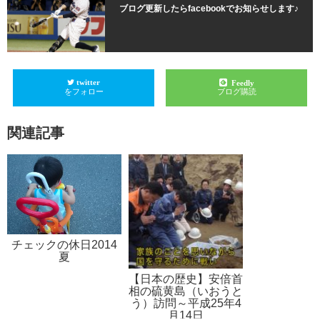
ブログ更新したらfacebookでお知らせします♪
twitter
Feedly
をフォロー
ブログ購読
関連記事
チェックの休日2014
夏
【日本の歴史】安倍首
相の硫黄島（いおうと
う）訪問～平成25年4
月14日