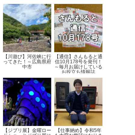
【川遊び】河佐峡に行
【通信】さんもると通
ってきた！～広島県府
信10月178号を発刊！
中市
～毎月お届けしている
お役立ち情報誌
【ジブリ展】金曜ロー
【仕事納め】令和5年