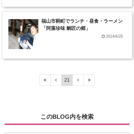
福山市鞆町でランチ・昼食・ラーメン
「阿藻珍味 鯛匠の郷」
2014/6/25
21
このBLOG内を検索