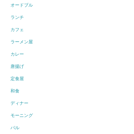
オードブル
ランチ
カフェ
ラーメン屋
カレー
唐揚げ
定食屋
和食
ディナー
モーニング
バル