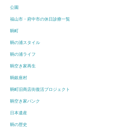
公園
福山市・府中市の休日診療一覧
鞆町
鞆の浦スタイル
鞆の浦ライフ
鞆空き家再生
鞆銀座村
鞆町旧商店街復活プロジェクト
鞆空き家バンク
日本遺産
鞆の歴史