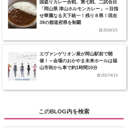
国盗りカレー合戦、第七戦、二試合目
「岡山県 津山ホルモンカレー」～目指
せ華麗なる天下統一！残り８県！現在
39の都道府県を制覇
2018/1/5
エヴァンゲリオン展が岡山駅前で開
催！～会場のおかやま未来ホールは福
山市街から車で約1時間10分
2017/4/13
このBLOG内を検索