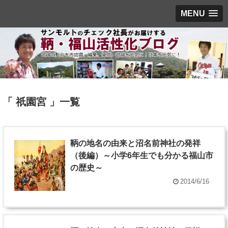
MENU
「 祇園宮 」一覧
鞆の地名の由来と沼名前神社の発祥
（後編）～小学6年生でも分かる福山市
の歴史～
2014/6/16