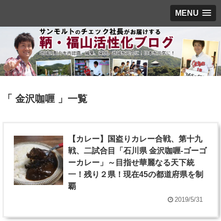
MENU
「 金沢咖喱 」一覧
【カレー】国盗りカレー合戦、第十九
戦、二試合目「石川県 金沢咖喱-ゴーゴ
ーカレー」～目指せ華麗なる天下統
一！残り２県！現在45の都道府県を制
覇
2019/5/31