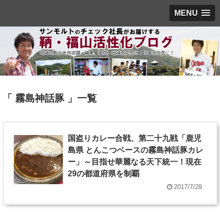
MENU
「 霧島神話豚 」一覧
国盗りカレー合戦、第二十九戦「鹿児
島県 とんこつベースの霧島神話豚カレ
ー」～目指せ華麗なる天下統一！現在
29の都道府県を制覇
2017/7/28