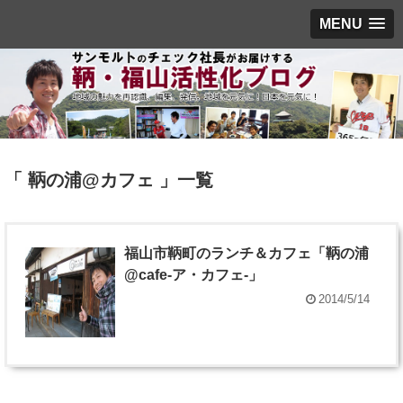
MENU
「 鞆の浦@カフェ 」一覧
福山市鞆町のランチ＆カフェ「鞆の浦
@cafe-ア・カフェ-」
2014/5/14