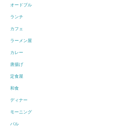
オードブル
ランチ
カフェ
ラーメン屋
カレー
唐揚げ
定食屋
和食
ディナー
モーニング
バル