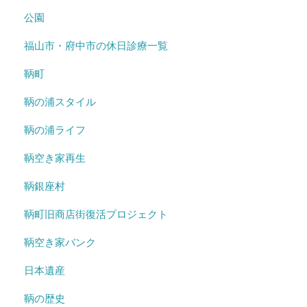
公園
福山市・府中市の休日診療一覧
鞆町
鞆の浦スタイル
鞆の浦ライフ
鞆空き家再生
鞆銀座村
鞆町旧商店街復活プロジェクト
鞆空き家バンク
日本遺産
鞆の歴史