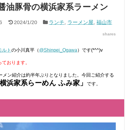
厚醤油豚骨の横浜家系ラーメン
6
2024/1/20
ランチ
,
ラーメン屋
,
福山市
shares
モルト
の小川真平（
@Shinpei_Ogawa
）です(*^^)v
っております。
ラーメン紹介は約半年ぶりとなりました。今回ご紹介する
横浜家系らーめん ふみ家」
です。