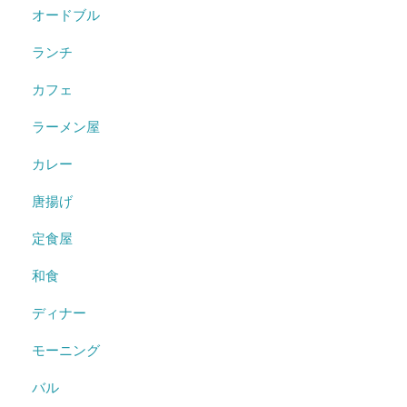
オードブル
ランチ
カフェ
ラーメン屋
カレー
唐揚げ
定食屋
和食
ディナー
モーニング
バル