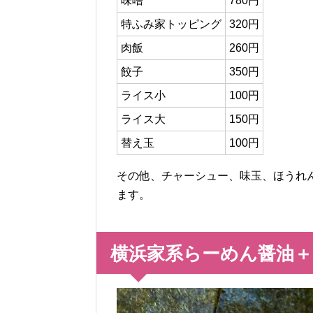
味噌
780円
特ふみ家トッピング
320円
肉飯
260円
餃子
350円
ライス小
100円
ライス大
150円
替え玉
100円
その他、チャーシュー、味玉、ほうれ
ます。
横浜家系らーめん醤油＋