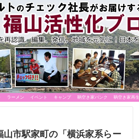
ー
ラーメン
イベント
キャンプ
鞆空き家バンク
鞆空き家再
福山市駅家町の「横浜家系らー