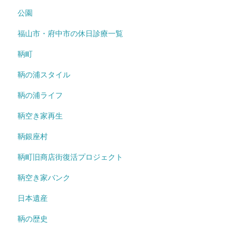
公園
福山市・府中市の休日診療一覧
鞆町
鞆の浦スタイル
鞆の浦ライフ
鞆空き家再生
鞆銀座村
鞆町旧商店街復活プロジェクト
鞆空き家バンク
日本遺産
鞆の歴史