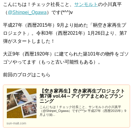
こんにちは！チェック社長こと、
サンモルト
の小川真平
（
@Shinpei_Ogawa
）です(*^^)v
平成27年（西暦2015年）9月より始めた「鞆空き家再生プ
ロジェクト」。令和3年（西暦2021年）1月26日より、第7
弾がスタートしました！
大正9年（西暦1920年）に建てられた築101年の物件をゴソ
ゴソやってます（もっと古い可能性もある）。
前回のブログはこちら
【空き家再生】空き家再生プロジェクト
第7弾 vol.44～アイデアまとめとプラン
ニング
こんにちは！チェック社長こと、サンモルトの小川真平
（@Shinpei_Ogawa）です(*^^)v 平成27年（西暦2015年）9
月より始...
sun-malt.com