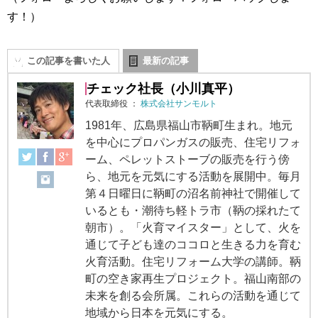
す！）
この記事を書いた人
最新の記事
チェック社長（小川真平）
代表取締役
：
株式会社サンモルト
1981年、広島県福山市鞆町生まれ。地元
を中心にプロパンガスの販売、住宅リフォ
ーム、ペレットストーブの販売を行う傍
ら、地元を元気にする活動を展開中。毎月
第４日曜日に鞆町の沼名前神社で開催して
いるとも・潮待ち軽トラ市（鞆の採れたて
朝市）。「火育マイスター」として、火を
通じて子ども達のココロと生きる力を育む
火育活動。住宅リフォーム大学の講師。鞆
町の空き家再生プロジェクト。福山南部の
未来を創る会所属。これらの活動を通じて
地域から日本を元気にする。