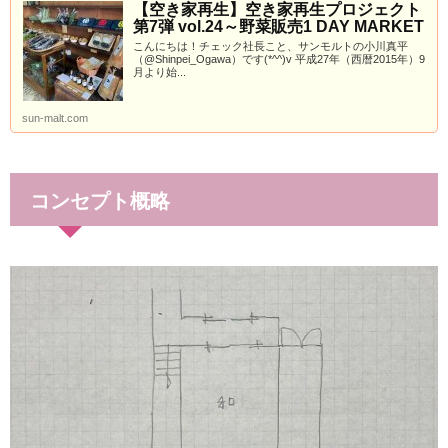
【空き家再生】空き家再生プロジェクト
第7弾 vol.24～野菜販売1 DAY MARKET
こんにちは！チェック社長こと、サンモルトの小川真平
（@Shinpei_Ogawa）です(*^^)v 平成27年（西暦2015年）9
月より始...
sun-malt.com
コンセプト概略