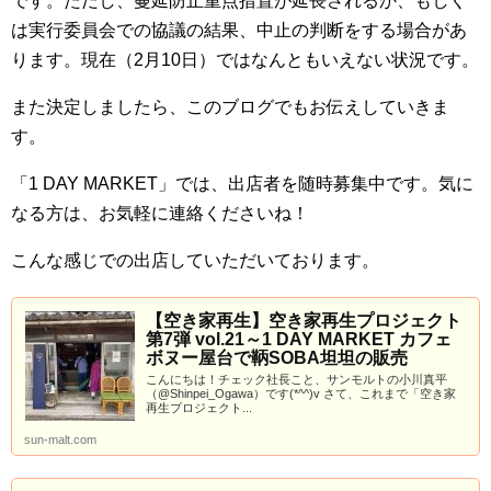
です。ただし、蔓延防止重点措置が延長されるか、もしく
は実行委員会での協議の結果、中止の判断をする場合があ
ります。現在（2月10日）ではなんともいえない状況です。
また決定しましたら、このブログでもお伝えしていきま
す。
「1 DAY MARKET」では、出店者を随時募集中です。気に
なる方は、お気軽に連絡くださいね！
こんな感じでの出店していただいております。
【空き家再生】空き家再生プロジェクト
第7弾 vol.21～1 DAY MARKET カフェ
ボヌー屋台で鞆SOBA坦坦の販売
こんにちは！チェック社長こと、サンモルトの小川真平
（@Shinpei_Ogawa）です(*^^)v さて、これまで「空き家
再生プロジェクト...
sun-malt.com