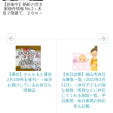
【折衝中】鞆町の空き
家物件情報 No.2～木
造２階建て、２ＤＫ～
【通信】さんもると通信
【休日診療】福山市休日
2月158号を発刊！～毎月
当番医一覧（2022年2月
お届けしているお役立ち
11日）～休日子どもの急
情報誌
な発熱、怪我などに対応
してくれる病院一覧。平
日夜間・休日夜間の対応
先も記載。