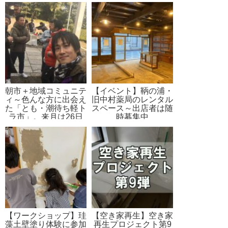
事解決
朝市＋地域コミュニテ
【イベント】鞆の浦・
ィ～色んな方に出会え
旧中村薬局のレンタル
た「とも・潮待ち軽ト
スペース～出店者は随
ラ市」。来月は26日
時募集中
開催
【ワークショップ】珪
【空き家再生】空き家
藻土壁塗り体験に参加
再生プロジェクト第9