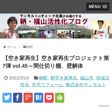
MENU
ホーム
鞆町
【空き家再生】空き家再生プロジェクト第
7弾 vol.45～間仕切り棚、壁解体
2022/2/10
鞆町
,
鞆空き家再生
,
福山市
,
地域活
性化
,
住宅リフォーム
,
株式会社サンモルト
shares