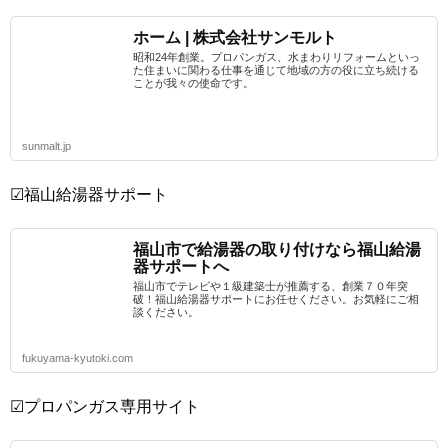
ホーム | 株式会社サンモルト
昭和24年創業。プロパンガス、水まわりリフォームといっ
た住まいに関わる仕事を通じて地域の方の役に立ち続ける
ことが我々の使命です。
sunmalt.jp
☑福山給湯器サポート
福山市で給湯器の取り付けなら福山給湯
器サポートへ
福山市でテレビや１級建築士が推薦する、創業７０年突
破！福山給湯器サポートにお任せください。お気軽にご相
談ください。
fukuyama-kyutoki.com
☑プロパンガス専用サイト