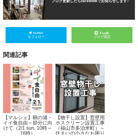
ブログ更新したらfacebookでお知らせします♪
twitter
Feedly
をフォロー
ブログ購読
関連記事
【マルシェ】鞆の浦・
【物干し設置】窓壁用
イイ食自由～節分に向
ホスクリーン設置工事
けて（2/1 sun. 10時～
（福山市多治米町）～
16時）
住まいの小さなお困り