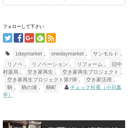
フォローして下さい
1daymarket
,
onedaymarket
,
サンモルト
,
リノベ
,
リノベーション
,
リフォーム
,
旧中
村薬局
,
空き家再生
,
空き家再生プロジェクト
,
空き家再生プロジェクト第7弾
,
空き家活用
,
鞆
,
鞆の浦
,
鞆町
チェック社長（小川真
平）