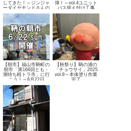
してきた！～ジンジャ
弾！～vol.4ユニット
ーダイヤモンドさんの
バス据え付け工事
2階事務所
【朝市】福山市鞆町の
【秋祭り】鞆の浦の
朝市「第166回とも・
「チョウサイ」2025
潮待ち軽トラ市」に行
vol.9～本体塗り作業
こう！～6月22日
完了
（日）の出店者16店
を一挙にご紹介