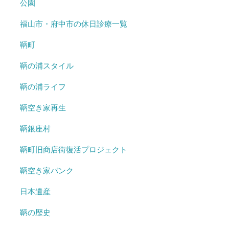
公園
福山市・府中市の休日診療一覧
鞆町
鞆の浦スタイル
鞆の浦ライフ
鞆空き家再生
鞆銀座村
鞆町旧商店街復活プロジェクト
鞆空き家バンク
日本遺産
鞆の歴史