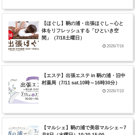
【ほぐし】鞆の浦・出張ほぐし～心と
体をリフレッシュする「ひといき空
間」（7/18土曜日）
2026/7/16
【エステ】出張エステ in 鞆の浦・旧中
村薬局（7/11 sat.10時～16時30分）
2026/7/10
【マルシェ】鞆の浦で美容マルシェ～7
月8日（水曜日）10:30-15:00