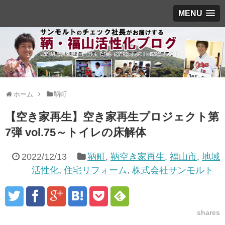
MENU
ホーム
鞆町
【空き家再生】空き家再生プロジェクト第
7弾 vol.75～トイレの床解体
2022/12/13
鞆町
,
鞆空き家再生
,
福山市
,
地域
活性化
,
住宅リフォーム
,
株式会社サンモルト
shares