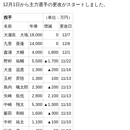
12月1日から主力選手の更改がスタートしました。
（単位：万円）
投手
名前
年俸
増減
更改日
大瀬良 大地
18,000
0
12/7
九里 亜蓮
14,000
0
12/6
森浦 大輔
4,000
1,800
12/1
野村 祐輔
5,500
▲1,700
11/22
大道 温貴
1,300
▲200
11/16
玉村 昇悟
1,300
100
11/13
島内 颯太郎
2,300
▲200
11/13
矢崎 拓也
2,800
2,100
11/13
中崎 翔太
5,300
▲1,300
11/10
薮田 和樹
1,600
▲300
11/10
中村 祐太
1,100
▲100
11/10