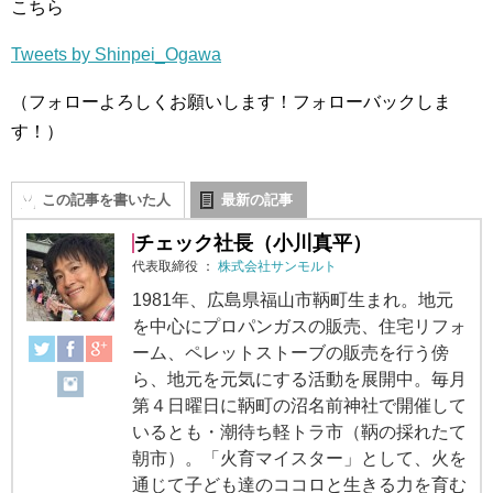
こちら
Tweets by Shinpei_Ogawa
（フォローよろしくお願いします！フォローバックしま
す！）
この記事を書いた人
最新の記事
チェック社長（小川真平）
代表取締役
：
株式会社サンモルト
1981年、広島県福山市鞆町生まれ。地元
を中心にプロパンガスの販売、住宅リフォ
ーム、ペレットストーブの販売を行う傍
ら、地元を元気にする活動を展開中。毎月
第４日曜日に鞆町の沼名前神社で開催して
いるとも・潮待ち軽トラ市（鞆の採れたて
朝市）。「火育マイスター」として、火を
通じて子ども達のココロと生きる力を育む