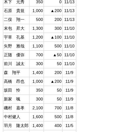
木下 元秀
350
0
11/13
石原 貴規
1,000
▲200
11/13
二俣 翔一
500
200
11/13
末包 昇大
1,300
300
11/10
宇草 孔基
1,200
▲100
11/10
矢野 雅哉
1,100
500
11/10
正随 優弥
700
▲50
11/10
前川 誠太
300
50
11/10
森 翔平
1,400
200
11/9
高橋 昂也
1,000
▲200
11/9
坂田 怜
350
50
11/9
新家 颯
300
50
11/9
磯村 嘉孝
2,100
700
11/8
中村健人
1,600
500
11/8
羽月 隆太郎
1,400
400
11/5