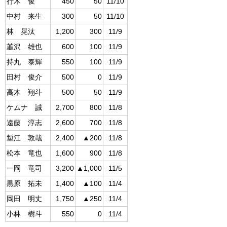
行木 俊
450
50
11/10
中村 来生
300
50
11/10
林 晃汰
1,200
300
11/9
韮沢 雄也
600
100
11/9
持丸 泰輝
550
100
11/9
田村 俊介
500
0
11/9
高木 翔斗
500
50
11/9
ケムナ 誠
2,700
800
11/8
遠藤 淳志
2,600
700
11/8
塹江 敦哉
2,400
▲200
11/8
松本 竜也
1,600
900
11/8
一岡 竜司
3,200
▲1,000
11/5
黒原 拓未
1,400
▲100
11/4
岡田 明丈
1,750
▲250
11/4
小林 樹斗
550
0
11/4