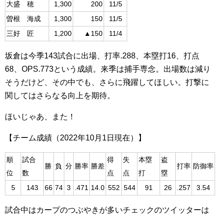
大盛 穂
1,300
200
11/5
曽根 海成
1,300
150
11/5
三好 匠
1,200
▲150
11/4
坂倉は今季143試合に出場、打率.288、本塁打16、打点
68、OPS.773という成績。来季は捕手専念。出場数は減り
そうだけど、その中でも、さらに飛躍してほしい。打撃に
関してはさらなる向上を期待。
ほいじゃあ、また！
【チーム成績（2022年10月1日現在）】
順
試合
得
失
本塁
盗
勝
負
分
勝率
勝差
打率
防御率
位
数
点
点
打
塁
5
143
66
74
3
.471
14.0
552
544
91
26
.257
3.54
試合中はカープのつぶやきが多いチェックのツイッターは