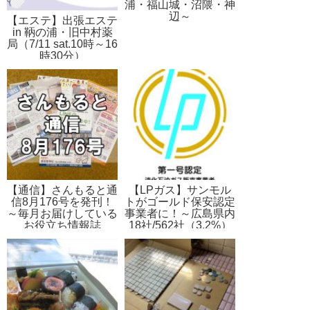
浦・福山城・沼隈・神
辺～
【エステ】出張エステ
in 鞆の浦・旧中村薬
局（7/11 sat.10時～16
時30分）
【通信】さんもると通
【LPガス】サンモル
信8月176号を発刊！
トがゴールド保安認定
～毎月お届けしている
事業者に！～広島県内
お役立ち情報誌
18社/562社（3.2%）