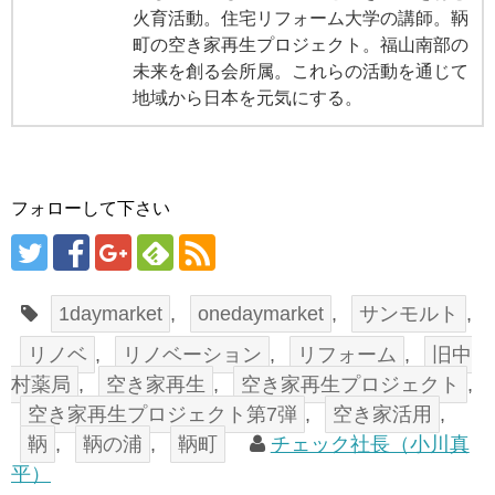
火育活動。住宅リフォーム大学の講師。鞆
町の空き家再生プロジェクト。福山南部の
未来を創る会所属。これらの活動を通じて
地域から日本を元気にする。
フォローして下さい
1daymarket
,
onedaymarket
,
サンモルト
,
リノベ
,
リノベーション
,
リフォーム
,
旧中
村薬局
,
空き家再生
,
空き家再生プロジェクト
,
空き家再生プロジェクト第7弾
,
空き家活用
,
鞆
,
鞆の浦
,
鞆町
チェック社長（小川真
平）