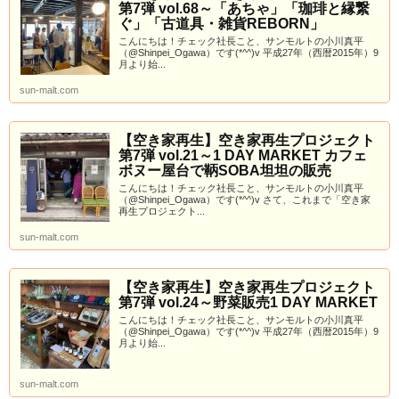
第7弾 vol.68～「あちゃ」「珈琲と縁繋
ぐ」「古道具・雑貨REBORN」
こんにちは！チェック社長こと、サンモルトの小川真平
（@Shinpei_Ogawa）です(*^^)v 平成27年（西暦2015年）9
月より始...
sun-malt.com
【空き家再生】空き家再生プロジェクト
第7弾 vol.21～1 DAY MARKET カフェ
ボヌー屋台で鞆SOBA坦坦の販売
こんにちは！チェック社長こと、サンモルトの小川真平
（@Shinpei_Ogawa）です(*^^)v さて、これまで「空き家
再生プロジェクト...
sun-malt.com
【空き家再生】空き家再生プロジェクト
第7弾 vol.24～野菜販売1 DAY MARKET
こんにちは！チェック社長こと、サンモルトの小川真平
（@Shinpei_Ogawa）です(*^^)v 平成27年（西暦2015年）9
月より始...
sun-malt.com