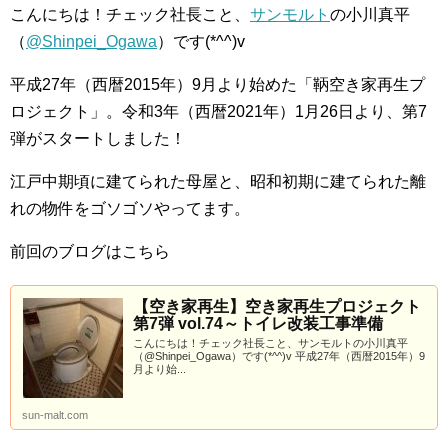
こんにちは！チェック社長こと、
サンモルト
の小川真平
（
@Shinpei_Ogawa
）です(*^^)v
平成27年（西暦2015年）9月より始めた「鞆空き家再生プ
ロジェクト」。令和3年（西暦2021年）1月26日より、第7
弾がスタートしました！
江戸中期頃に建てられた母屋と、昭和初期に建てられた離
れの物件をゴソゴソやってます。
前回のブログはこちら
【空き家再生】空き家再生プロジェクト
第7弾 vol.74～トイレ改装工事準備
こんにちは！チェック社長こと、サンモルトの小川真平
（@Shinpei_Ogawa）です(*^^)v 平成27年（西暦2015年）9
月より始...
sun-malt.com