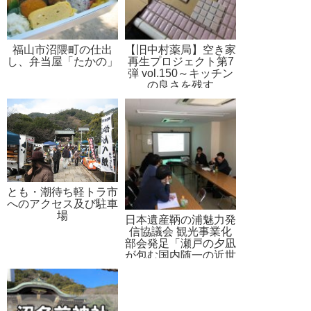
福山市沼隈町の仕出
【旧中村薬局】空き家
し、弁当屋「たかの」
再生プロジェクト第7
弾 vol.150～キッチン
の良さを残す
とも・潮待ち軽トラ市
へのアクセス及び駐車
場
日本遺産鞆の浦魅力発
信協議会 観光事業化
部会発足「瀬戸の夕凪
が包む国内随一の近世
港町～セピア色の港町
に日常が溶け込む鞆の
浦～」