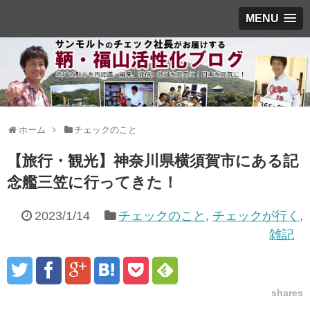
MENU
ホーム
チェックのこと
【旅行・観光】神奈川県横須賀市にある記
念艦三笠に行ってきた！
2023/1/14
チェックのこと
,
チェックが行く
,
雑記
shares