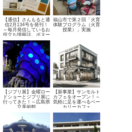
【通信】さんもると通
福山市で第２回「火育
信2月134号を発刊！
体験プログラム（火育
～毎月発信しているお
授業）」実施
役立ち情報誌。ボヌー
通信も同封
【ジブリ展】金曜ロー
【新事業】サンモルト
ドショーとジブリ展に
カフェをオープン！～
行ってきた！～広島県
気軽に足を運べるベー
立美術館
カリーカフェ