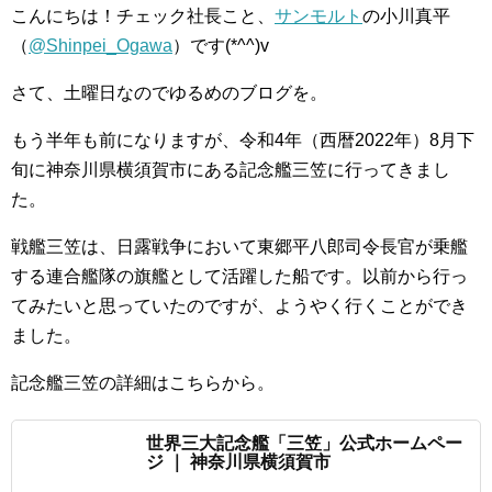
こんにちは！チェック社長こと、
サンモルト
の小川真平
（
@Shinpei_Ogawa
）です(*^^)v
さて、土曜日なのでゆるめのブログを。
もう半年も前になりますが、令和4年（西暦2022年）8月下
旬に神奈川県横須賀市にある記念艦三笠に行ってきまし
た。
戦艦三笠は、日露戦争において東郷平八郎司令長官が乗艦
する連合艦隊の旗艦として活躍した船です。以前から行っ
てみたいと思っていたのですが、ようやく行くことができ
ました。
記念艦三笠の詳細はこちらから。
世界三大記念艦「三笠」公式ホームペー
ジ ｜ 神奈川県横須賀市