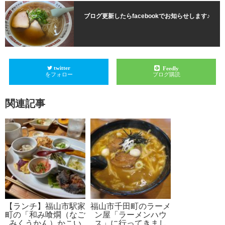
ブログ更新したらfacebookでお知らせします♪
twitter
Feedly
をフォロー
ブログ購読
関連記事
【ランチ】福山市駅家
福山市千田町のラーメ
町の「和み喰燗（なご
ン屋「ラーメンハウ
みくうかん）かこい
ス」に行ってきまし