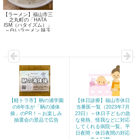
【ラーメン】福山市三
之丸町の「HATA
ISM（ハタイズム）」
～白いラーメン 味玉
入り
【軽トラ市】鞆の浦学園
【休日診療】福山市休日
の6年生が「鞆の浦体
当番医一覧（2023年7月
操」のPR！～お楽しみ
23日）～休日子どもの急
抽選会の景品で広告
な発熱、怪我などに対応
してくれる病院一覧。平
日夜間・休日夜間の対応