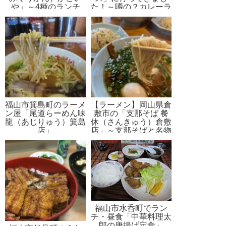
や」～4種のランチ
た！～噂の？カレーラ
ーメンを堪能
福山市箕島町のラーメ
【ラーメン】岡山県倉
ン屋「尾道らーめん味
敷市の「支那そば 餐
龍（あじりゅう）箕島
休（さんきゅう）倉敷
店」
店」～支那そばと名物
そば
福山市水呑町でラン
チ・昼食「中華料理太
郎の唐揚げ定食」