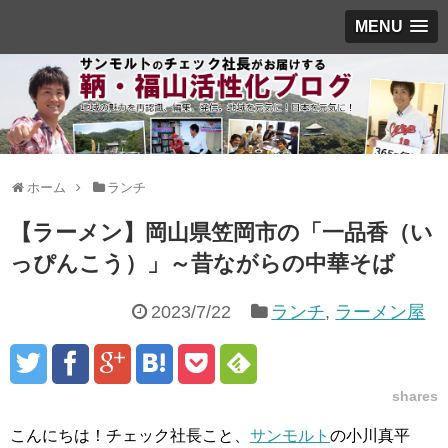
MENU
ホーム
ランチ
【ラーメン】岡山県笠岡市の「一品香（い
っぴんこう）」～昔ながらの中華そば
2023/7/22
ランチ
,
ラーメン屋
shares
こんにちは！チェック社長こと、
サンモルト
の小川真平