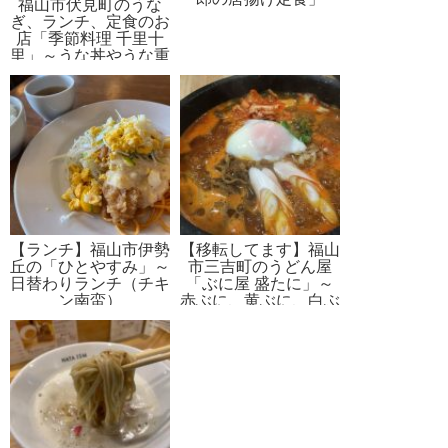
福山市伏見町のうな
ぎ、ランチ、定食のお
店「季節料理 千里十
里」～うな丼やうな重
が堪能できる昭和24
年からやっているお店
【ランチ】福山市伊勢
【移転してます】福山
丘の「ひとやすみ」～
市三吉町のうどん屋
日替わりランチ（チキ
「ぶに屋 盛たに」～
ン南蛮）
赤ぶに、黄ぶに、白ぶ
に、黒ぶに、あなたの
好きな「ぶに」をチョ
イス！