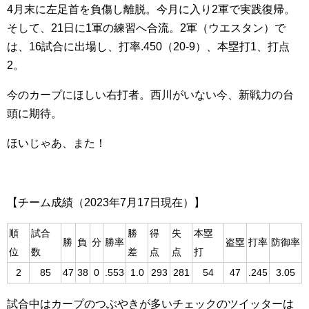
4月末に左足首を負傷し離脱。今月に入り2軍で実践復帰。
そして、21日に1軍の練習へ合流。2軍（ウエスタン）で
は、16試合に出場し、打率.450（20-9）、本塁打1、打点
2。
今のカープにほしい右打者。西川がいない今、新戦力の台
頭に期待。
ほいじゃあ、また！
【チーム成績（2023年7月17日現在）】
順
試合
勝
得
失
本塁
勝
負
分
勝率
盗塁
打率
防御率
位
数
差
点
点
打
2
85
47
38
0
.553
1.0
293
281
54
47
.245
3.05
試合中はカープのつぶやきが多いチェックのツイッターは