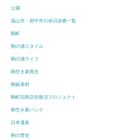
公園
福山市・府中市の休日診療一覧
鞆町
鞆の浦スタイル
鞆の浦ライフ
鞆空き家再生
鞆銀座村
鞆町旧商店街復活プロジェクト
鞆空き家バンク
日本遺産
鞆の歴史