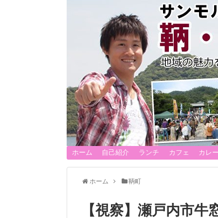
ホーム
自己紹介
ランチ
カフェ
カレ
ホーム
鞆町
【視察】瀬戸内市牛窓