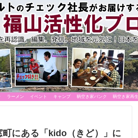
ー
ラーメン
イベント
キャンプ
鞆空き家バンク
鞆空き家再
町にある「kido（きど）」に