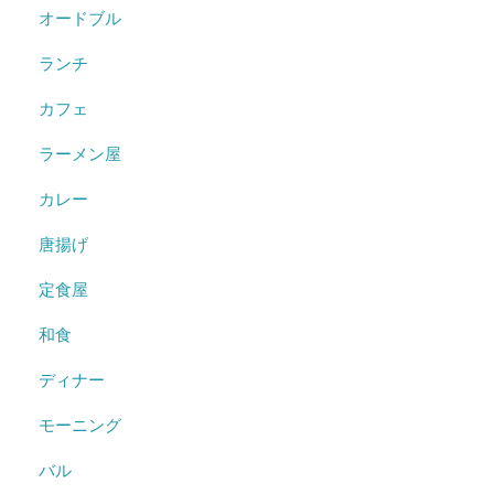
オードブル
ランチ
カフェ
ラーメン屋
カレー
唐揚げ
定食屋
和食
ディナー
モーニング
バル