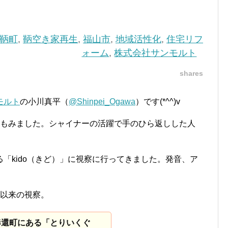
鞆町
,
鞆空き家再生
,
福山市
,
地域活性化
,
住宅リフ
ォーム
,
株式会社サンモルト
shares
モルト
の小川真平（
@Shinpei_Ogawa
）です(*^^)v
度もみました。シャイナーの活躍で手のひら返しした人
「kido（きど）」に視察に行ってきました。発音、ア
て以来の視察。
奉還町にある「とりいくぐ