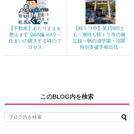
【不動産】あたりまえを
【軽トラ市】第159回と
教えます Q&A編 vol.0～
も・潮待ち軽トラ市の備
住まいの購入する時のプ
忘録～鞆の浦学園・沼隈
ロセス
特別支援学校出店
このBLOG内を検索