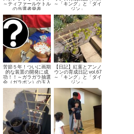
～ティファールケトル
～「キング」と「ダイ
の当選者発表
ジン」
苦節５年！ついに画期
【日記】紅葉とアンノ
的な装置の開発に成
ウンの育成日記 vol.67
功！！～ガラガラ抽選
～「キング」と「ダイ
会（ガラポン）の玉入
ジン」
れ作業が100倍スムー
ズになる方法