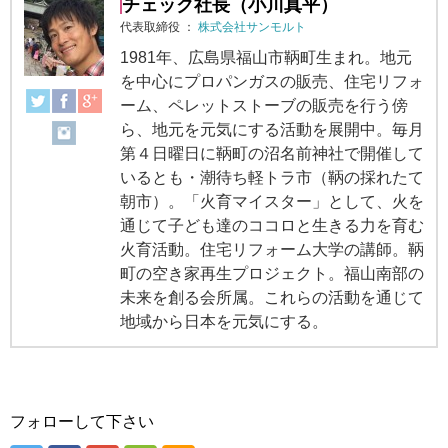
チェック社長（小川真平）
代表取締役
：
株式会社サンモルト
1981年、広島県福山市鞆町生まれ。地元
を中心にプロパンガスの販売、住宅リフォ
ーム、ペレットストーブの販売を行う傍
ら、地元を元気にする活動を展開中。毎月
第４日曜日に鞆町の沼名前神社で開催して
いるとも・潮待ち軽トラ市（鞆の採れたて
朝市）。「火育マイスター」として、火を
通じて子ども達のココロと生きる力を育む
火育活動。住宅リフォーム大学の講師。鞆
町の空き家再生プロジェクト。福山南部の
未来を創る会所属。これらの活動を通じて
地域から日本を元気にする。
フォローして下さい