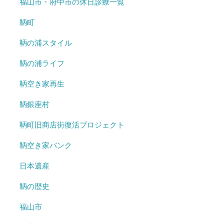
福山市・府中市の休日診療一覧
鞆町
鞆の浦スタイル
鞆の浦ライフ
鞆空き家再生
鞆銀座村
鞆町旧商店街復活プロジェクト
鞆空き家バンク
日本遺産
鞆の歴史
福山市