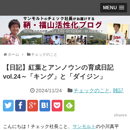
MENU
ホーム
チェックのこと
【日記】紅葉とアンノウンの育成日記
vol.24～「キング」と「ダイジン」
2024/11/24
チェックのこと
,
雑記
shares
こんにちは！チェック社長こと、
サンモルト
の小川真平