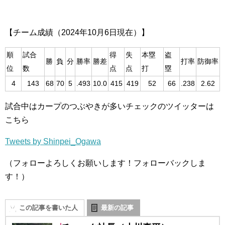
【チーム成績（2024年10月6日現在）】
順
試合
得
失
本塁
盗
勝
負
分
勝率
勝差
打率
防御率
位
数
点
点
打
塁
4
143
68
70
5
.493
10.0
415
419
52
66
.238
2.62
試合中はカープのつぶやきが多いチェックのツイッターは
こちら
Tweets by Shinpei_Ogawa
（フォローよろしくお願いします！フォローバックしま
す！）
この記事を書いた人
最新の記事