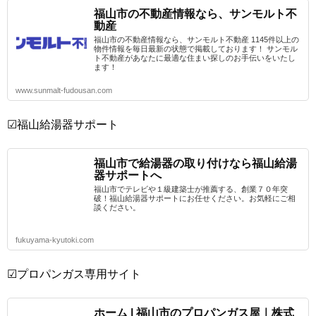
福山市の不動産情報なら、サンモルト不
動産
福山市の不動産情報なら、サンモルト不動産 1145件以上の
物件情報を毎日最新の状態で掲載しております！ サンモル
ト不動産があなたに最適な住まい探しのお手伝いをいたし
ます！
www.sunmalt-fudousan.com
☑福山給湯器サポート
福山市で給湯器の取り付けなら福山給湯
器サポートへ
福山市でテレビや１級建築士が推薦する、創業７０年突
破！福山給湯器サポートにお任せください。お気軽にご相
談ください。
fukuyama-kyutoki.com
☑プロパンガス専用サイト
ホーム | 福山市のプロパンガス屋｜株式