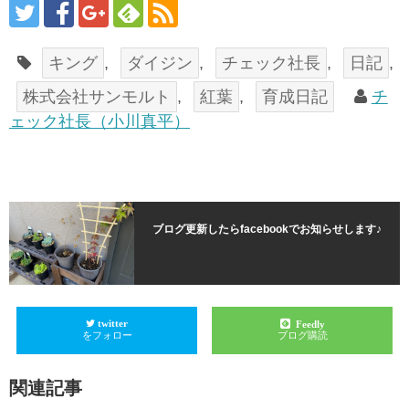
キング
,
ダイジン
,
チェック社長
,
日記
,
株式会社サンモルト
,
紅葉
,
育成日記
チ
ェック社長（小川真平）
ブログ更新したらfacebookでお知らせします♪
twitter
Feedly
をフォロー
ブログ購読
関連記事