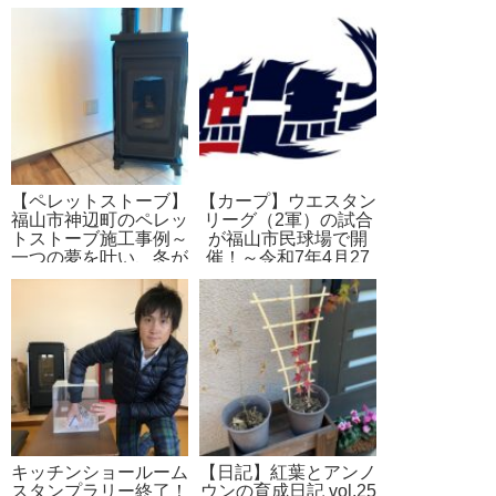
【ペレットストーブ】
【カープ】ウエスタン
福山市神辺町のペレッ
リーグ（2軍）の試合
トストーブ施工事例～
が福山市民球場で開
一つの夢を叶い、冬が
催！～令和7年4月27
楽しみに
日（日）
キッチンショールーム
【日記】紅葉とアンノ
スタンプラリー終了！
ウンの育成日記 vol.25