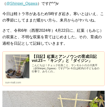
（
@Shinpei_Ogawa
）です(*^^)v
今日は軽トラ市があるため5時すぎ起き。寒いとはいえ、こ
の季節にしてままだ暖かい方ら。来月からがヤバいね。
さて、令和6年（西暦2024年）4月22日に、紅葉（もみじ）
の双葉と、不明な双葉を育てはじめました。その、育成の
過程を日記として記録していきます。
【日記】紅葉とアンノウンの育成日記
vol.23～「キング」と「ダイジン」
こんにちは！チェック社長こと、サンモルトの小川真平
（@Shinpei_Ogawa）です(*^^)v 今日は町内の子ども会の
行事で、みろくの...
sun-malt.com