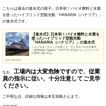
こちらは過去の進水式の様子。日本初！バイオ燃料と水素
を使ったハイブリッド型観光船「HANARIA（ハナリア）」
の進水式です。
【進水式】日本初！バイオ燃料と水素を
使ったハイブリッド型観光船
「HANARIA（ハナリア）」の進水式
こんにちは！チェック社長こと、サンモルトの小川真平
（@Shinpei_Ogawa）です(*^^)v 今日はペレットストーブ
の見学に来られま...
sun-malt.com
工場内は大変危険ですので、従業
なお、
員の指示に従い、十分注意してご見学
ください。
ご不明な点、詳細な情報は本瓦造船さんまで。