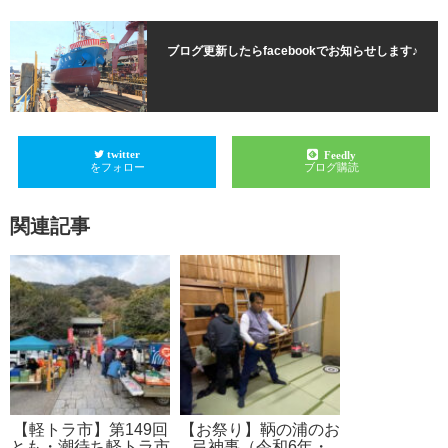
ブログ更新したらfacebookでお知らせします♪
twitter
Feedly
をフォロー
ブログ購読
関連記事
【軽トラ市】第149回
【お祭り】鞆の浦のお
とも・潮待ち軽トラ市
弓神事（令和6年・