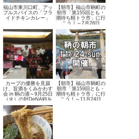
福山市東川口町、アッ
【朝市】福山市鞆町の
プルスパイスの「フラ
朝市「第155回とも・
イドチキンカレー」
潮待ち軽トラ市」に行
こう！～7月28日
（日）の出店者17店
を一挙にご紹介
カープの優勝を見届
【朝市】福山市鞆町の
け、旨酒をくみかわす
朝市「第159回とも・
会 in 鞆の浦～9月25日
潮待ち軽トラ市」に行
（火）の対DeNA戦を
こう！～11月24日
みんなで応援！
（日）の出店者21店
を一挙にご紹介