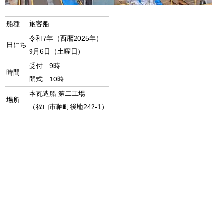
船種
旅客船
令和7年（西暦2025年）
日にち
9月6日（土曜日）
受付｜9時
時間
開式｜10時
本瓦造船 第二工場
場所
（福山市鞆町後地242-1）