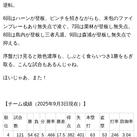
逆転。
6回はハーンが登板、ピンチを招きながらも、末包のファイ
ンプレーもあり無失点で凌ぐ。7回は栗林が登板し無失点。
8回は島内が登板し三者凡退。9回は森浦が登板し無失点で
抑える。
序盤だけ見ると敗色濃厚も、しぶとく食らいつき1勝をもぎ
取る。こんな試合もあるんじゃね。
ほいじゃあ、また！
【チーム成績（2025年9月3日現在）】
順
試合
得
失
本塁
盗
勝
負
分
勝率
勝差
打率
防御率
位
数
点
点
打
塁
4
121
54
62
5
.466
17.5
382
401
63
53
.246
3.04