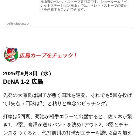
福山市のペレットストーブ専門店です。ショールーム「ペ
レットステーション福山」では、ペレットストーブの暖か
さを体感することができます。
pelletstation.com
2025年9月3日（水
）
DeNA 1-2
広島
先発の大瀬良は調子が悪く四球を連発。それでも5回を投げ
て1失点（四球は7）と粘りと執念のピッチング。
打線は5回裏、菊池が相手エラーで出塁すると、佐々木が繋
ぎ1、2塁。會澤が送りバントを決め1アウト2、3塁とチャ
ンスをつくると、代打前川の打球がエラーを誘い2点を加え