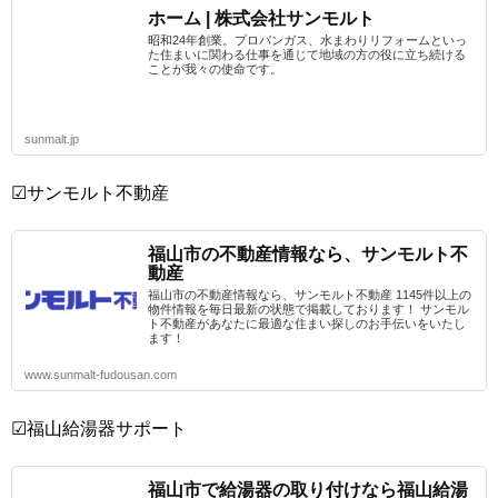
ホーム | 株式会社サンモルト
昭和24年創業。プロパンガス、水まわりリフォームといっ
た住まいに関わる仕事を通じて地域の方の役に立ち続ける
ことが我々の使命です。
sunmalt.jp
☑サンモルト不動産
福山市の不動産情報なら、サンモルト不
動産
福山市の不動産情報なら、サンモルト不動産 1145件以上の
物件情報を毎日最新の状態で掲載しております！ サンモル
ト不動産があなたに最適な住まい探しのお手伝いをいたし
ます！
www.sunmalt-fudousan.com
☑福山給湯器サポート
福山市で給湯器の取り付けなら福山給湯