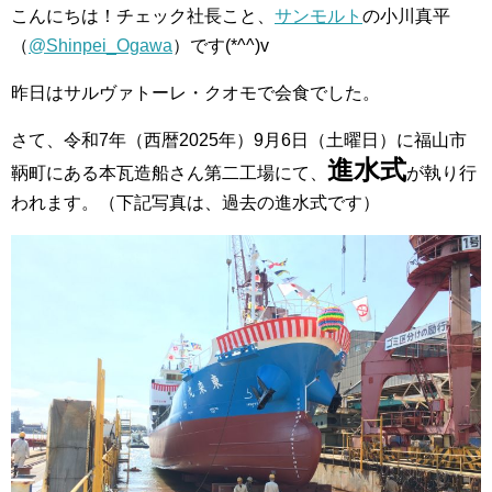
こんにちは！チェック社長こと、
サンモルト
の小川真平
（
@Shinpei_Ogawa
）です(*^^)v
昨日はサルヴァトーレ・クオモで会食でした。
さて、令和7年（西暦2025年）9月6日（土曜日）に福山市
進水式
鞆町にある本瓦造船さん第二工場にて、
が執り行
われます。（下記写真は、過去の進水式です）