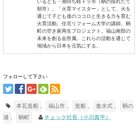
いるとも・潮待ち軽トラ市（鞆の採れたて
朝市）。「火育マイスター」として、火を
通じて子ども達のココロと生きる力を育む
火育活動。住宅リフォーム大学の講師。鞆
町の空き家再生プロジェクト。福山南部の
未来を創る会所属。これらの活動を通じて
地域から日本を元気にする。
フォローして下さい
本瓦造船
,
福山市
,
造船
,
進水式
,
鞆の
浦
,
鞆町
チェック社長（小川真平）