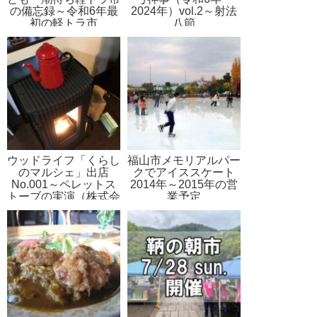
の備忘録～令和6年最
2024年）vol.2～射法
初の軽トラ市
八節
ウッドライフ「くらし
福山市メモリアルパー
のマルシェ」出店
クでアイススケート
No.001～ペレットス
2014年～2015年の営
トーブの実演（株式会
業予定
社サンモルト）