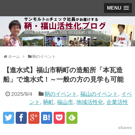
MENU
ホーム
鞆のイベント
【進水式】福山市鞆町の造船所「本瓦造
船」で進水式！～一般の方の見学も可能
2025/9/4
鞆のイベント
,
福山のイベント
,
イベ
ント
,
鞆町
,
福山市
,
地域活性化
,
企業活性
shares