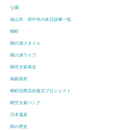
公園
福山市・府中市の休日診療一覧
鞆町
鞆の浦スタイル
鞆の浦ライフ
鞆空き家再生
鞆銀座村
鞆町旧商店街復活プロジェクト
鞆空き家バンク
日本遺産
鞆の歴史