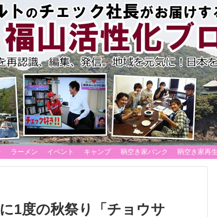
ー
ラーメン
イベント
キャンプ
鞆空き家バンク
鞆空き家再
年に1度の秋祭り「チョウサ