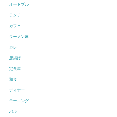
オードブル
ランチ
カフェ
ラーメン屋
カレー
唐揚げ
定食屋
和食
ディナー
モーニング
バル