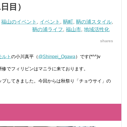
1日目）
,
福山のイベント
,
イベント
,
鞆町
,
鞆の浦スタイル
,
鞆の浦ライフ
,
福山市
,
地域活性化
shares
モルト
の小川真平（
@Shinpei_Ogawa
）です(*^^)v
研修でフィリピンはマニラに来ております。
ップしてきました。今回からは秋祭り「チョウサイ」の