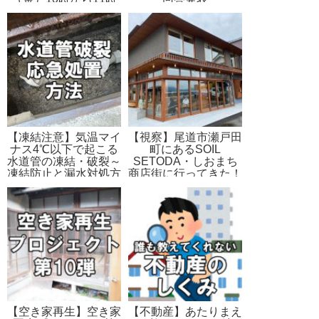
頃 in 旧鞆平保育所
【凍結注意】気温マイ
【視察】尾道市瀬戸田
ナス4℃以下で起こる
町にあるSOIL
水道管の凍結・破裂～
SETODA・しおまち
凍結防止と漏水対処方
商店街に行ってきた！
法
【空き家再生】空き家
【不動産】あたりまえ