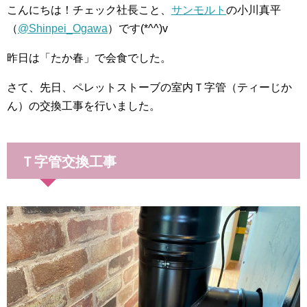
こんにちは！チェック社長こと、
サンモルト
の小川真平
（
@Shinpei_Ogawa
）です(*^^)v
昨日は「たか春」で会食でした。
さて、先日、ペレットストーブの室内Ｔ字管（ティーじか
ん）の交換工事を行いました。
Ｔ字管交換工事