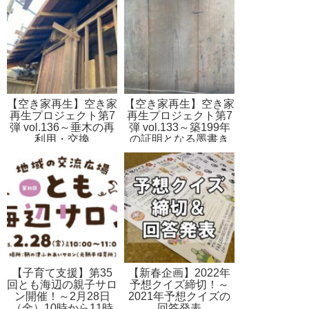
【空き家再生】空き家
【空き家再生】空き家
再生プロジェクト第7
再生プロジェクト第7
弾 vol.136～垂木の再
弾 vol.133～築199年
利用・交換
の証明となる墨書き
【子育て支援】第35
【新春企画】2022年
回とも海辺の親子サロ
予想クイズ締切！～
ン開催！～2月28日
2021年予想クイズの
（金）10時から11時
回答発表