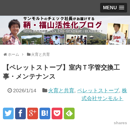
MENU
ホーム
火育と共育
【ペレットストーブ】室内Ｔ字管交換工
事・メンテナンス
2026/1/14
火育と共育
,
ペレットストーブ
,
株
式会社サンモルト
shares