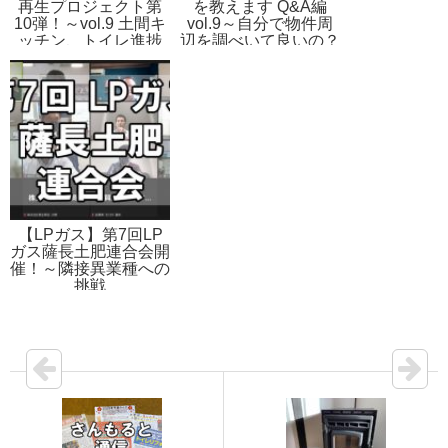
再生プロジェクト第
を教えます Q&A編
10弾！～vol.9 土間キ
vol.9～自分で物件周
ッチン、トイレ進捗
辺を調べいて良いの？
【LPガス】第7回LP
ガス薩長土肥連合会開
催！～隣接異業種への
挑戦