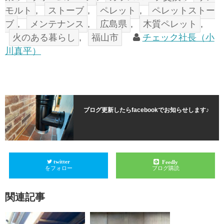
モルト
,
ストーブ
,
ペレット
,
ペレットストー
ブ
,
メンテナンス
,
広島県
,
木質ペレット
,
火のある暮らし
,
福山市
チェック社長（小
川真平）
ブログ更新したらfacebookでお知らせします♪
twitter
Feedly
をフォロー
ブログ購読
関連記事