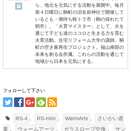
ら、地元を元気にする活動を展開中。毎月
第４日曜日に鞆町の沼名前神社で開催して
いるとも・潮待ち軽トラ市（鞆の採れたて
朝市）。「火育マイスター」として、火を
通じて子ども達のココロと生きる力を育む
火育活動。住宅リフォーム大学の講師。鞆
町の空き家再生プロジェクト。福山南部の
未来を創る会所属。これらの活動を通じて
地域から日本を元気にする。
フォローして下さい
RS-4
,
RS-mini
,
WarmArts
,
さいかい産
業
,
ウォームアーツ
,
ガラスロープ交換
,
サン