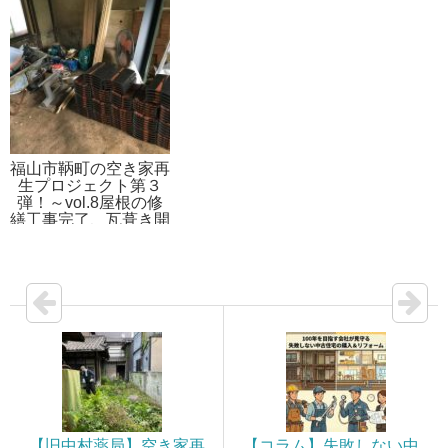
ップ～6/3sat.10時～
14時
福山市鞆町の空き家再
生プロジェクト第３
弾！～vol.8屋根の修
繕工事完了、瓦葺き開
始
【旧中村薬局】空き家再
【コラム】失敗しない中