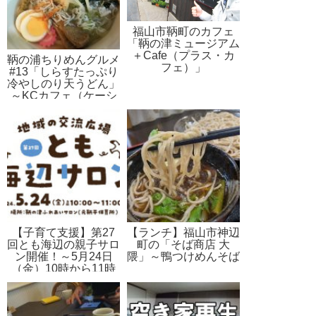
福山市鞆町のカフェ
「鞆の津ミュージアム
＋Cafe（プラス・カ
鞆の浦ちりめんグルメ
フェ）」
#13「しらすたっぷり
冷やしのり天うどん」
～KCカフェ（ケーシ
ーカフェ）
【子育て支援】第27
【ランチ】福山市神辺
回とも海辺の親子サロ
町の「そば商店 大
ン開催！～5月24日
隈」～鴨つけめんそば
（金）10時から11時
頃 in 旧鞆平保育所