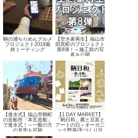
鞆の浦ちりめんグルメ
【空き家再生】福山市
プロジェクト2018最
田尻町のプロジェクト
終ミーティング
第8弾！～施工前の写
真を公開
【進水式】福山市鞆町
【1 DAY MARKET】
の造船所「本瓦造船」
「鞆日和」農と豆富と
で進水式！～一般の方
アートの日～オーガニ
の見学も可能
ック野菜/手づくり豆
富/絵手紙ワークショ