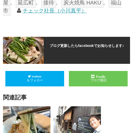
屋
,
延広町
,
接待
,
炭火焼鳥 HAKU
,
福山
市
チェック社長（小川真平）
ブログ更新したらfacebookでお知らせします♪
twitter
Feedly
をフォロー
ブログ購読
関連記事