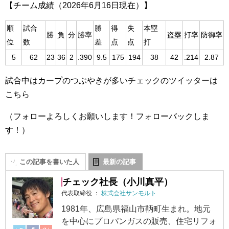
【チーム成績（2026年6月16日現在）】
順
試合
勝
得
失
本塁
勝
負
分
勝率
盗塁
打率
防御率
位
数
差
点
点
打
5
62
23
36
2
.390
9.5
175
194
38
42
.214
2.87
試合中はカープのつぶやきが多いチェックのツイッターは
こちら
（フォローよろしくお願いします！フォローバックしま
す！）
この記事を書いた人
最新の記事
チェック社長（小川真平）
代表取締役
：
株式会社サンモルト
1981年、広島県福山市鞆町生まれ。地元
を中心にプロパンガスの販売、住宅リフォ