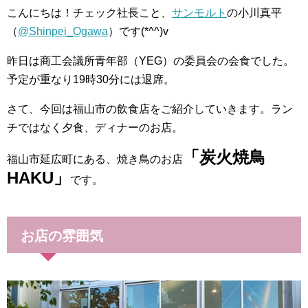
こんにちは！チェック社長こと、
サンモルト
の小川真平
（
@Shinpei_Ogawa
）です(*^^)v
昨日は商工会議所青年部（YEG）の委員会の会食でした。
予定が重なり19時30分には退席。
さて、今回は福山市の飲食店をご紹介していきます。ラン
チではなく夕食、ディナーのお店。
「炭火焼鳥
福山市延広町にある、焼き鳥のお店
HAKU
」
です。
お店の雰囲気