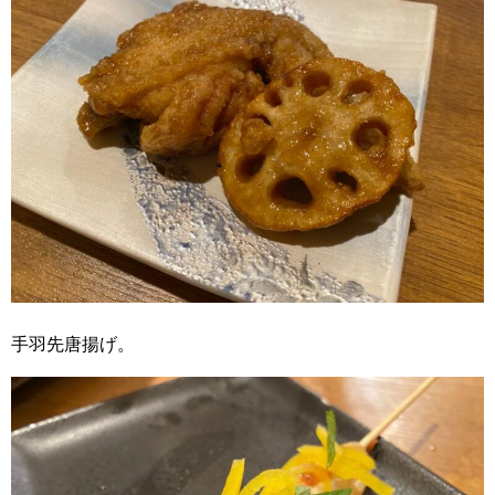
手羽先唐揚げ。