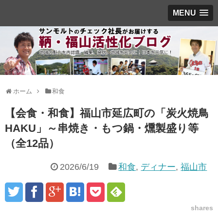
MENU
ホーム
和食
【会食・和食】福山市延広町の「炭火焼鳥
HAKU」～串焼き・もつ鍋・燻製盛り等
（全12品）
2026/6/19
和食
,
ディナー
,
福山市
shares