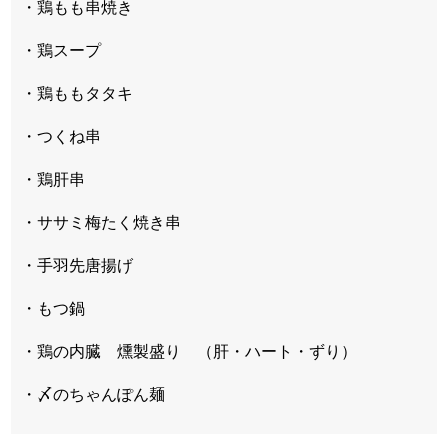
・鶏もも串焼き
・鶏スープ
・鶏ももタタキ
・つくね串
・鶏肝串
・ササミ梅たく焼き串
・手羽先唐揚げ
・もつ鍋
・鶏の内臓 燻製盛り （肝・ハート・ずり）
・〆のちゃんぽん麺