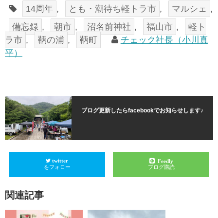
14周年
,
とも・潮待ち軽トラ市
,
マルシェ
,
備忘録
,
朝市
,
沼名前神社
,
福山市
,
軽ト
ラ市
,
鞆の浦
,
鞆町
チェック社長（小川真
平）
ブログ更新したらfacebookでお知らせします♪
twitter
Feedly
をフォロー
ブログ購読
関連記事