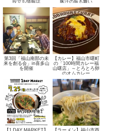
役立ち情報誌
豚汁の振る舞い
第3回「福山南部の未
【カレー】福山市曙町
来を創る会」in喜多山
の「100時間カレー福
を開催
山曙店」～とろとろ卵
のオムカレー
【1 DAY MARKET】
【ラーメン】福山市西