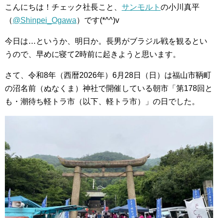
こんにちは！チェック社長こと、
サンモルト
の小川真平
（
@Shinpei_Ogawa
）です(*^^)v
今日は…というか、明日か。長男がブラジル戦を観るとい
うので、早めに寝て2時前に起きようと思います。
さて、令和8年（西暦2026年）6月28日（日）は福山市鞆町
の沼名前（ぬなくま）神社で開催している朝市「第178回と
も・潮待ち軽トラ市（以下、軽トラ市）」の日でした。