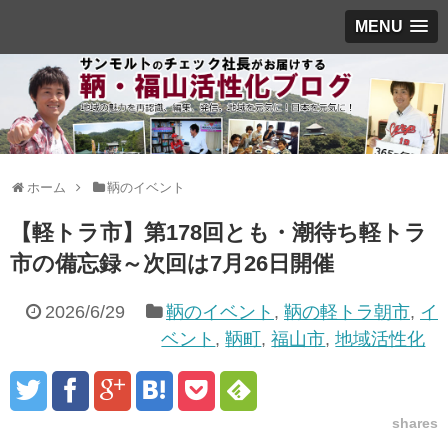
MENU
ホーム
鞆のイベント
【軽トラ市】第178回とも・潮待ち軽トラ
市の備忘録～次回は7月26日開催
2026/6/29
鞆のイベント
,
鞆の軽トラ朝市
,
イ
ベント
,
鞆町
,
福山市
,
地域活性化
shares