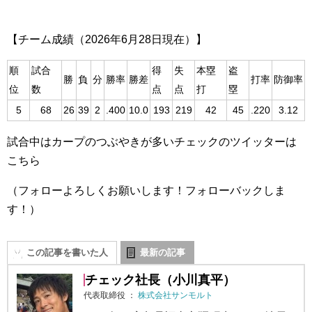
【チーム成績（2026年6月28日現在）】
順
試合
得
失
本塁
盗
勝
負
分
勝率
勝差
打率
防御率
位
数
点
点
打
塁
5
68
26
39
2
.400
10.0
193
219
42
45
.220
3.12
試合中はカープのつぶやきが多いチェックのツイッターは
こちら
（フォローよろしくお願いします！フォローバックしま
す！）
この記事を書いた人
最新の記事
チェック社長（小川真平）
代表取締役
：
株式会社サンモルト