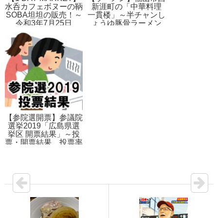
水呑カフェボヌーの鞆
新涯町の「中華料理
SOBA坦坦の販売！～
一貫楼」～半チャンし
令和3年7月25日
ょうゆ豚骨ラーメン
（日）10時～14時
【参院選開票】参議院
選挙2019「広島県選
挙区 開票結果」～投
票・開票結果、投票率