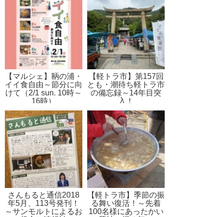
【マルシェ】鞆の浦・
【軽トラ市】第157回
イイ食自由～節分に向
とも・潮待ち軽トラ市
けて（2/1 sun. 10時～
の備忘録～14年目突
16時）
入！
さんもると通信2018
【軽トラ市】季節の振
年5月、113号発刊！
る舞い復活！～先着
～サンモルトによるお
100名様にあったかい