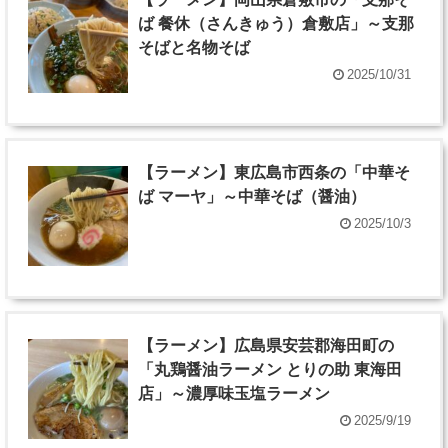
ば 餐休（さんきゅう）倉敷店」～支那
そばと名物そば
2025/10/31
【ラーメン】東広島市西条の「中華そ
ば マーヤ」～中華そば（醤油）
2025/10/3
【ラーメン】広島県安芸郡海田町の
「丸鶏醤油ラーメン とりの助 東海田
店」～濃厚味玉塩ラーメン
2025/9/19