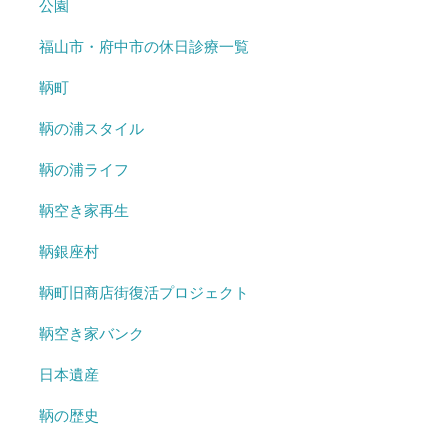
公園
福山市・府中市の休日診療一覧
鞆町
鞆の浦スタイル
鞆の浦ライフ
鞆空き家再生
鞆銀座村
鞆町旧商店街復活プロジェクト
鞆空き家バンク
日本遺産
鞆の歴史