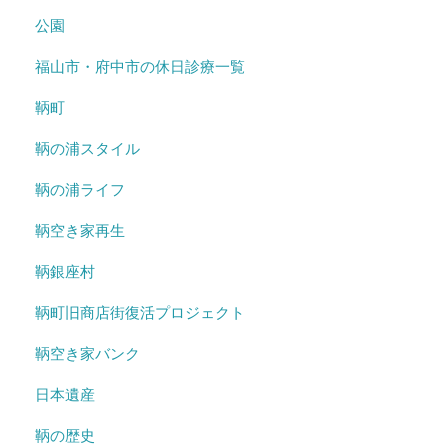
公園
福山市・府中市の休日診療一覧
鞆町
鞆の浦スタイル
鞆の浦ライフ
鞆空き家再生
鞆銀座村
鞆町旧商店街復活プロジェクト
鞆空き家バンク
日本遺産
鞆の歴史