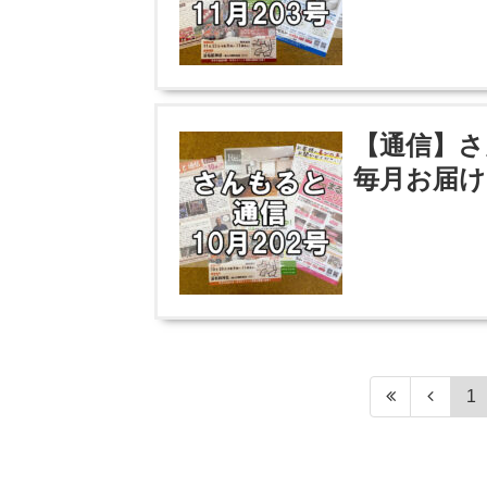
【通信】さ
毎月お届け
1