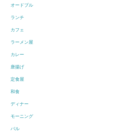
オードブル
ランチ
カフェ
ラーメン屋
カレー
唐揚げ
定食屋
和食
ディナー
モーニング
バル