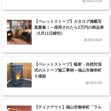
2021/12/14
【ペレットストーブ】カタログ掲載写
真募集！～採用されたら2万円の商品券
（5月11日締切）
2021/4/20
【ペレットストーブ】輻射・自然対流
式のストーブ施工事例～福山市御幸町
Ｓ様邸
2021/2/9
【テイクアウト】福山市御幸町「ラル