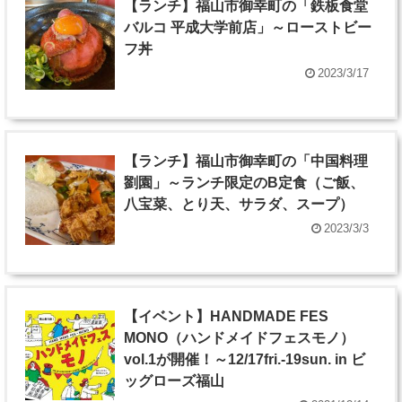
【ランチ】福山市御幸町の「鉄板食堂
バルコ 平成大学前店」～ローストビー
フ丼
2023/3/17
【ランチ】福山市御幸町の「中国料理
劉園」～ランチ限定のB定食（ご飯、
八宝菜、とり天、サラダ、スープ）
2023/3/3
【イベント】HANDMADE FES
MONO（ハンドメイドフェスモノ）
vol.1が開催！～12/17fri.-19sun. in ビ
ッグローズ福山