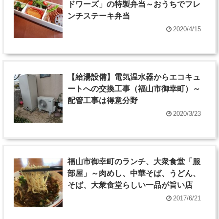
ドワーズ」の特製弁当～おうちでフレ
ンチステーキ弁当
2020/4/15
【給湯設備】電気温水器からエコキュ
ートへの交換工事（福山市御幸町）～
配管工事は得意分野
2020/3/23
福山市御幸町のランチ、大衆食堂「服
部屋」～肉めし、中華そば、うどん、
そば、大衆食堂らしい一品が旨い店
2017/6/21