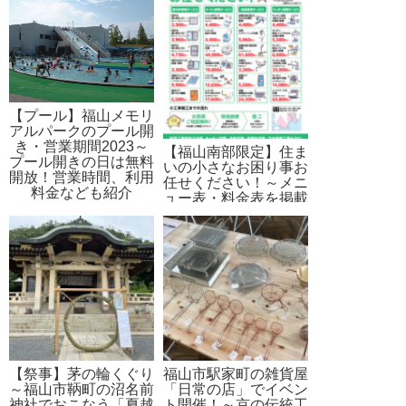
【プール】福山メモリ
アルパークのプール開
き・営業期間2023～
【福山南部限定】住ま
プール開きの日は無料
いの小さなお困り事お
開放！営業時間、利用
任せください！～メニ
料金なども紹介
ュー表・料金表を掲載
【祭事】茅の輪くぐり
福山市駅家町の雑貨屋
～福山市鞆町の沼名前
「日常の店」でイベン
神社でおこなう「夏越
ト開催！～京の伝統工