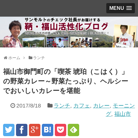
MENU
ホーム
ランチ
福山市御門町の「喫茶 琥珀（こはく）」
の野菜カレー～野菜たっぷり、ヘルシー
でおいしいカレーを堪能
2017/8/18
ランチ
,
カフェ
,
カレー
,
モーニン
グ
,
福山市