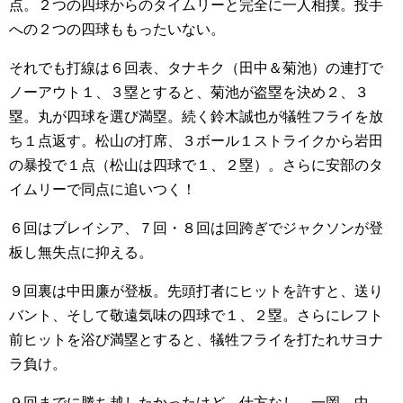
点。２つの四球からのタイムリーと完全に一人相撲。投手
への２つの四球ももったいない。
それでも打線は６回表、タナキク（田中＆菊池）の連打で
ノーアウト１、３塁とすると、菊池が盗塁を決め２、３
塁。丸が四球を選び満塁。続く鈴木誠也が犠牲フライを放
ち１点返す。松山の打席、３ボール１ストライクから岩田
の暴投で１点（松山は四球で１、２塁）。さらに安部のタ
イムリーで同点に追いつく！
６回はブレイシア、７回・８回は回跨ぎでジャクソンが登
板し無失点に抑える。
９回裏は中田廉が登板。先頭打者にヒットを許すと、送り
バント、そして敬遠気味の四球で１、２塁。さらにレフト
前ヒットを浴び満塁とすると、犠牲フライを打たれサヨナ
ラ負け。
９回までに勝ち越したかったけど、仕方なし。一岡、中