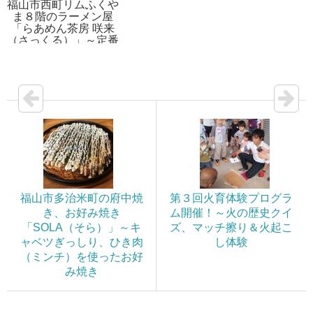
福山市西町リムふくや
ま８階のラーメン屋
「らあめん茶房 咲来
（さっくる）」～定番
の石丸テングラーメン
福山市多治米町の府中焼
第３回火育体験プログラ
き、お好み焼き
ム開催！～火の歴史クイ
「SOLA（そら）」～キ
ズ、マッチ擦り＆火起こ
ャベツぎっしり、ひき肉
し体験
（ミンチ）を使ったお好
み焼き