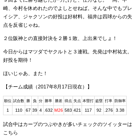
崎、今村を休めれたのでよしとせねば。そんな中でもブレ
イシア、ジャクソンの好投は好材料。福井は四球からの失
点を反省じゃね。
２位阪神との直接対決を２勝１敗、上出来でしょ！
今日からはマツダでヤクルトと３連戦。先発は中村祐太。
好投を期待！
ほいじゃあ、また！
【チーム成績（2017年8月17日現在）】
順位
試合数
勝
負
分
勝率
勝差
得点
失点
本塁打
盗塁
打率
防御率
1
110
67
39
4
.632
M26
583
421
117
92
.276
3.38
試合中はカープのつぶやきが多いチェックのツイッターは
こちら