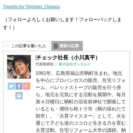
Tweets by Shinpei_Ogawa
（フォローよろしくお願いします！フォローバックしま
す！）
この記事を書いた人
最新の記事
チェック社長（小川真平）
代表取締役
：
株式会社サンモルト
1981年、広島県福山市鞆町生まれ。地元
を中心にプロパンガスの販売、住宅リフォ
ーム、ペレットストーブの販売を行う傍
ら、地元を元気にする活動を展開中。毎月
第４日曜日に鞆町の沼名前神社で開催して
いるとも・潮待ち軽トラ市（鞆の採れたて
朝市）。「火育マイスター」として、火を
通じて子ども達のココロと生きる力を育む
火育活動。住宅リフォーム大学の講師。鞆