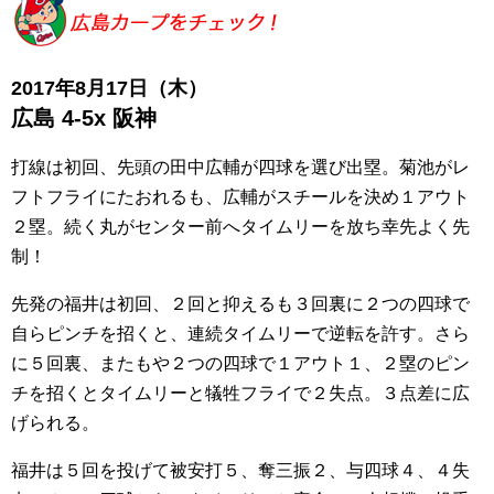
2017年8月17
日（木）
広島 4-5x 阪神
打線は初回、先頭の田中広輔が四球を選び出塁。菊池がレ
フトフライにたおれるも、広輔がスチールを決め１アウト
２塁。続く丸がセンター前へタイムリーを放ち幸先よく先
制！
先発の福井は初回、２回と抑えるも３回裏に２つの四球で
自らピンチを招くと、連続タイムリーで逆転を許す。さら
に５回裏、またもや２つの四球で１アウト１、２塁のピン
チを招くとタイムリーと犠牲フライで２失点。３点差に広
げられる。
福井は５回を投げて被安打５、奪三振２、与四球４、４失