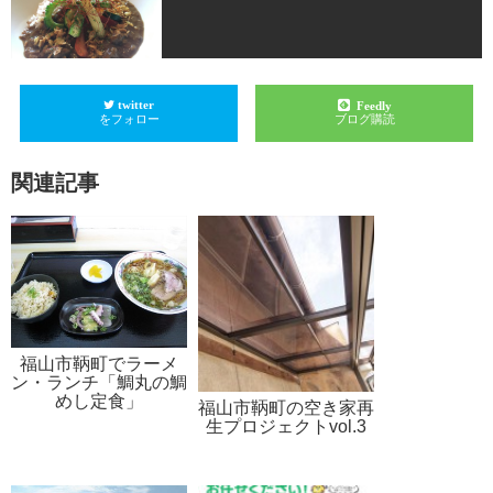
twitter
Feedly
をフォロー
ブログ購読
関連記事
福山市鞆町でラーメ
ン・ランチ「鯛丸の鯛
めし定食」
福山市鞆町の空き家再
生プロジェクトvol.3