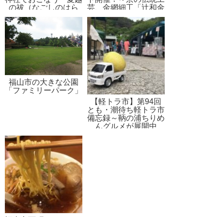
の祓（なごしのはら
芸、金網細工「辻和金
え）」
網」の展示受注会
（2017年6月16日～
30日）
福山市の大きな公園
「ファミリーパーク」
【軽トラ市】第94回
とも・潮待ち軽トラ市
備忘録～鞆の浦ちりめ
んグルメが展開中