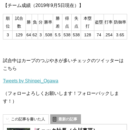
【チーム成績（2019年9月5日現在）】
順
試合
勝
得
失
本塁
勝
負
分
勝率
盗塁
打率
防御率
位
数
差
点
点
打
3
129
64
62
3
.508
5.5
538
538
128
74
.254
3.65
試合中はカープのつぶやきが多いチェックのツイッターは
こちら
Tweets by Shinpei_Ogawa
（フォローよろしくお願いします！フォローバックしま
す！）
この記事を書いた人
最新の記事