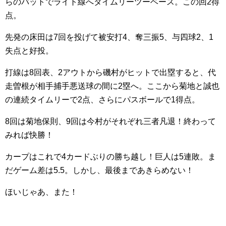
らのバットでライト線へタイムリーツーベース。この回2得
点。
先発の床田は7回を投げて被安打4、奪三振5、与四球2、1
失点と好投。
打線は8回表、2アウトから磯村がヒットで出塁すると、代
走曽根が相手捕手悪送球の間に2塁へ。ここから菊地と誠也
の連続タイムリーで2点、さらにパスボールで1得点。
8回は菊地保則、9回は今村がそれぞれ三者凡退！終わって
みれば快勝！
カープはこれで4カードぶりの勝ち越し！巨人は5連敗。ま
だゲーム差は5.5。しかし、最後まであきらめない！
ほいじゃあ、また！