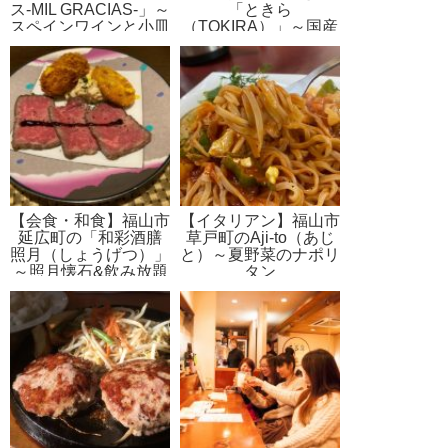
ス-MIL GRACIAS-」～
「ときら
スペインワインと小皿
（TOKIRA）」～国産
料理のお店
牛の和風ビフテキ丼を
堪能
【会食・和食】福山市
【イタリアン】福山市
延広町の「和彩酒膳
草戸町のAji-to（あじ
照月（しょうげつ）」
と）～夏野菜のナポリ
～照月懐石&飲み放題
タン