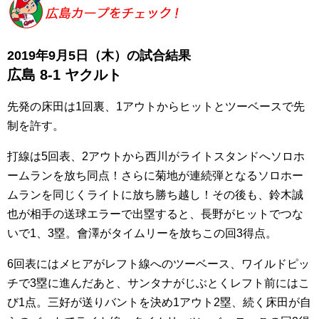
2019年9月5日（木）の試合結果
広島 8-1 ヤクルト
先発の床田は1回裏、1アウトからヒットとツーベースで先
制を許す。
打線は5回表、2アウトから西川がライトスタンドへソロホ
ームランを放ち同点！さらに菊地が連続弾となるソロホー
ムランを同じくライトに放ち勝ち越し！その後も、鈴木誠
也が相手の送球エラーで出塁すると、長野がヒットでつな
いで1、3塁。會澤がタイムリーを放ちこの回3得点。
6回表にはメヒアがレフト線へのツーベース、ワイルドピッ
チで3塁に進んだあと、サンタナがじぶとくレフト前にはこ
び1点。三好が送りバントを決め1アウト2塁、続く床田が自