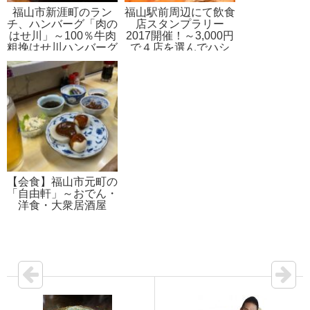
福山市新涯町のラン
福山駅前周辺にて飲食
チ、ハンバーグ「肉の
店スタンプラリー
はせ川」～100％牛肉
2017開催！～3,000円
粗挽はせ川ハンバーグ
で４店を選んでハシ
170g
ゴ！素敵な出会いがき
っとあるLet’s街飲み
【会食】福山市元町の
「自由軒」～おでん・
洋食・大衆居酒屋