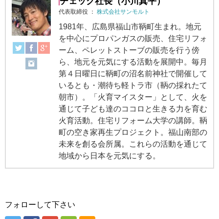
チェック社長（小川真平）
代表取締役
：
株式会社サンモルト
1981年、広島県福山市鞆町生まれ。地元
を中心にプロパンガスの販売、住宅リフォ
ーム、ペレットストーブの販売を行う傍
ら、地元を元気にする活動を展開中。毎月
第４日曜日に鞆町の沼名前神社で開催して
いるとも・潮待ち軽トラ市（鞆の採れたて
朝市）。「火育マイスター」として、火を
通じて子ども達のココロと生きる力を育む
火育活動。住宅リフォーム大学の講師。鞆
町の空き家再生プロジェクト。福山南部の
未来を創る会所属。これらの活動を通じて
地域から日本を元気にする。
フォローして下さい