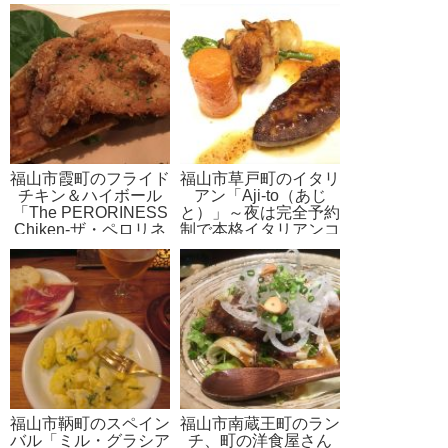
福山市霞町のフライド
福山市草戸町のイタリ
チキン＆ハイボール
アン「Aji-to（あじ
「The PERORINESS
と）」～夜は完全予約
Chiken-ザ・ペロリネ
制で本格イタリアンコ
スチキン-」～フライ
ースが楽しめる！
ドチキンとワッフルの
コラボレーション
福山市鞆町のスペイン
福山市南蔵王町のラン
バル「ミル・グラシア
チ、町の洋食屋さん