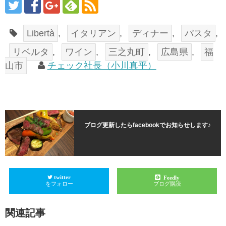
Libertà
,
イタリアン
,
ディナー
,
パスタ
,
リベルタ
,
ワイン
,
三之丸町
,
広島県
,
福
山市
チェック社長（小川真平）
ブログ更新したらfacebookでお知らせします♪
twitter
Feedly
をフォロー
ブログ購読
関連記事