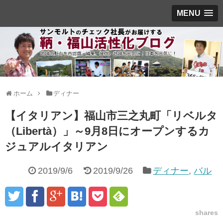
MENU
ホーム
ディナー
【イタリアン】福山市三之丸町「リベルタ
（Libertà）」～9月8日にオープンするカ
ジュアルイタリアン
2019/9/6
2019/9/26
ディナー
,
バル
shares