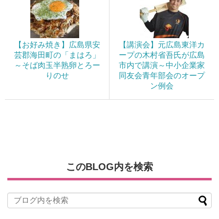
【お好み焼き】広島県安
【講演会】元広島東洋カ
芸郡海田町の「まはろ」
ープの木村省吾氏が広島
～そば肉玉半熟卵とろー
市内で講演～中小企業家
りのせ
同友会青年部会のオープ
ン例会
このBLOG内を検索