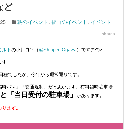
など
/25
鞆のイベント
,
福山のイベント
,
イベント
shares
モルト
の小川真平（
@Shinpei_Ogawa
）です(*^^)v
ます。
則日程でしたが、今年から通常通りです。
臨時バス」「交通規制」だと思います。有料臨時駐車場
」と「当日受付の駐車場」
があります。
おります。