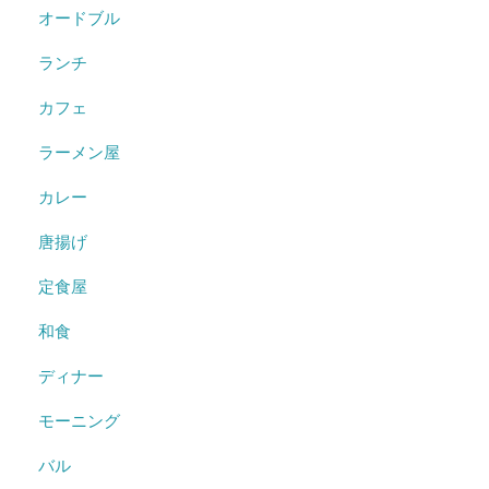
オードブル
ランチ
カフェ
ラーメン屋
カレー
唐揚げ
定食屋
和食
ディナー
モーニング
バル