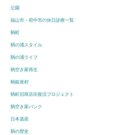
公園
福山市・府中市の休日診療一覧
鞆町
鞆の浦スタイル
鞆の浦ライフ
鞆空き家再生
鞆銀座村
鞆町旧商店街復活プロジェクト
鞆空き家バンク
日本遺産
鞆の歴史