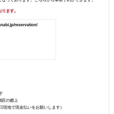
おります。
nabi.jp/reservation/
下
鯛匠の郷上
（当日現地で現金払いをお願いします）