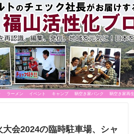
ー
ラーメン
イベント
キャンプ
鞆空き家バンク
鞆空き家再
大会2024の臨時駐車場、シャ