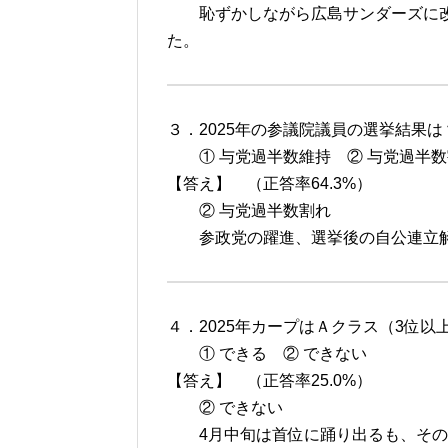
恥ずかしながら広島サンダーズに改
た。
３．2025年の参議院議員の選挙結果
① 与党過半数維持 ② 与党過半数
【答え】 （正答率64.3%）
② 与党過半数割れ
参政党の躍進、選挙後の自公連立解
４．2025年カープはＡクラス（3位
① できる ② できない
【答え】 （正答率25.0%）
② できない
4月中旬は首位に踊り出るも、その後は