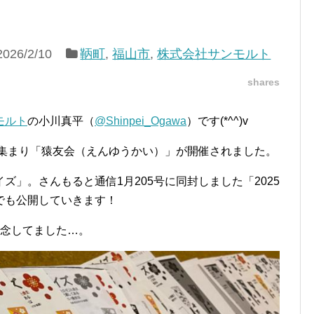
2026/2/10
鞆町
,
福山市
,
株式会社サンモルト
shares
モルト
の小川真平（
@Shinpei_Ogawa
）です(*^^)v
の集まり「猿友会（えんゆうかい）」が開催されました。
」。さんもると通信1月205号に同封しました「2025
でも公開していきます！
失念してました…。