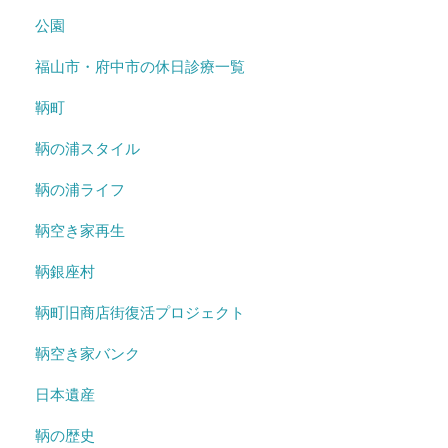
公園
福山市・府中市の休日診療一覧
鞆町
鞆の浦スタイル
鞆の浦ライフ
鞆空き家再生
鞆銀座村
鞆町旧商店街復活プロジェクト
鞆空き家バンク
日本遺産
鞆の歴史