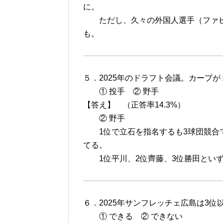
に。
ただし、久々の外国人選手（ファビ
も。
５．2025年のドラフト会議。カープ
① 投手 ② 野手
【答え】 （正答率14.3%）
② 野手
1位で立石を指名するも3球団競合で
てる。
1位平川、2位齊藤、3位勝田といず
６．2025年サンフレッチェ広島は3
① できる ② できない