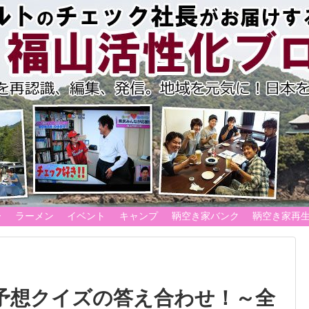
ー
ラーメン
イベント
キャンプ
鞆空き家バンク
鞆空き家再
年予想クイズの答え合わせ！～全