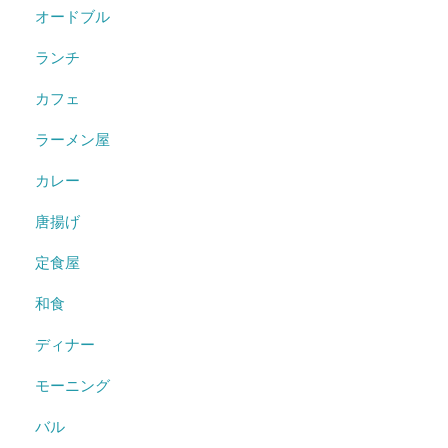
オードブル
ランチ
カフェ
ラーメン屋
カレー
唐揚げ
定食屋
和食
ディナー
モーニング
バル