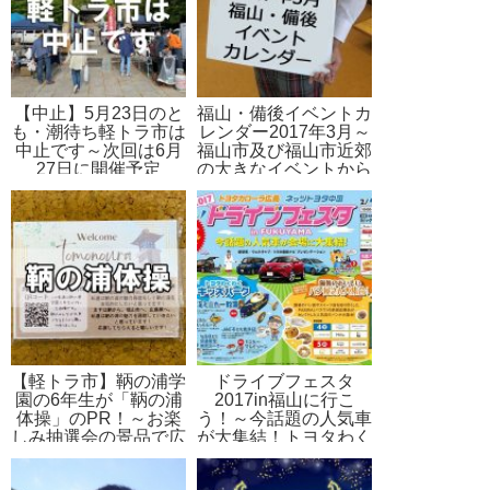
【中止】5月23日のと
福山・備後イベントカ
も・潮待ち軽トラ市は
レンダー2017年3月～
中止です～次回は6月
福山市及び福山市近郊
27日に開催予定
の大きなイベントから
小さなイベントまでを
ご紹介
【軽トラ市】鞆の浦学
ドライブフェスタ
園の6年生が「鞆の浦
2017in福山に行こ
体操」のPR！～お楽
う！～今話題の人気車
しみ抽選会の景品で広
が大集結！トヨタわく
告
わくキッズパークや備
後のおいしいパン屋さ