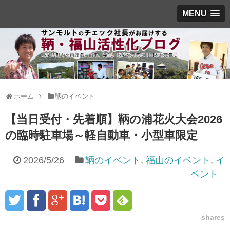
MENU
ホーム
鞆のイベント
【当日受付・先着順】鞆の浦花火大会2026
の臨時駐車場～軽自動車・小型車限定
2026/5/26
鞆のイベント
,
福山のイベント
,
イ
ベント
shares