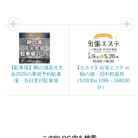
（日）の出店者17店
を一挙にご紹介
【駐車場】鞆の浦花火大
【エステ】出張エステ in
会2026の事前予約駐車
鞆の浦・旧中村薬局
場・当日受付駐車場
（5/28 thu.10時～16時30
分）