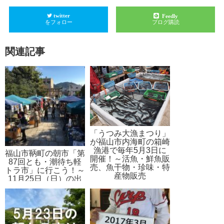
twitter
Feedly
をフォロー
ブログ購読
関連記事
「うつみ大漁まつり」
が福山市内海町の箱崎
漁港で毎年5月3日に
福山市鞆町の朝市「第
開催！～活魚・鮮魚販
87回とも・潮待ち軽
売、魚干物・珍味・特
トラ市」に行こう！～
産物販売
11月25日（日）の出
店者紹介！豚汁の振る
舞いも！