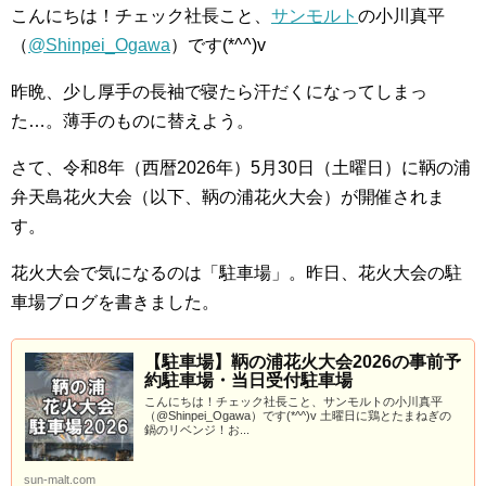
こんにちは！チェック社長こと、
サンモルト
の小川真平
（
@Shinpei_Ogawa
）です(*^^)v
昨晩、少し厚手の長袖で寝たら汗だくになってしまっ
た…。薄手のものに替えよう。
さて、令和8年（西暦2026年）5月30日（土曜日）に鞆の浦
弁天島花火大会（以下、鞆の浦花火大会）が開催されま
す。
花火大会で気になるのは「駐車場」。昨日、花火大会の駐
車場ブログを書きました。
【駐車場】鞆の浦花火大会2026の事前予
約駐車場・当日受付駐車場
こんにちは！チェック社長こと、サンモルトの小川真平
（@Shinpei_Ogawa）です(*^^)v 土曜日に鶏とたまねぎの
鍋のリベンジ！お...
sun-malt.com