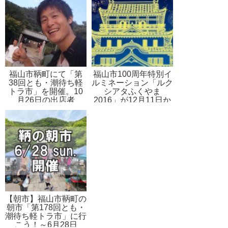
ん大集合！
福山市鞆町にて「第
福山市100周年特別イ
38回とも・潮待ち軽
ルミネーション「ルク
トラ市」を開催。10
シアタふくやま
月26日の出店者
2016」が12月11日か
ら開催！～楽しみ方、
開催期間、イベント情
報などを掲載
【朝市】福山市鞆町の
朝市「第178回とも・
潮待ち軽トラ市」に行
こう！～6月28日