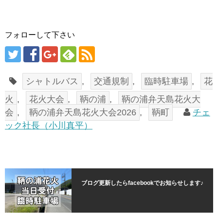
フォローして下さい
シャトルバス
,
交通規制
,
臨時駐車場
,
花
火
,
花火大会
,
鞆の浦
,
鞆の浦弁天島花火大
会
,
鞆の浦弁天島花火大会2026
,
鞆町
チェ
ック社長（小川真平）
ブログ更新したらfacebookでお知らせします♪