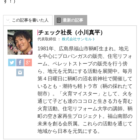
す！）
この記事を書いた人
最新の記事
チェック社長（小川真平）
代表取締役
：
株式会社サンモルト
1981年、広島県福山市鞆町生まれ。地元
を中心にプロパンガスの販売、住宅リフォ
ーム、ペレットストーブの販売を行う傍
ら、地元を元気にする活動を展開中。毎月
第４日曜日に鞆町の沼名前神社で開催して
いるとも・潮待ち軽トラ市（鞆の採れたて
朝市）。「火育マイスター」として、火を
通じて子ども達のココロと生きる力を育む
火育活動。住宅リフォーム大学の講師。鞆
町の空き家再生プロジェクト。福山南部の
未来を創る会所属。これらの活動を通じて
地域から日本を元気にする。