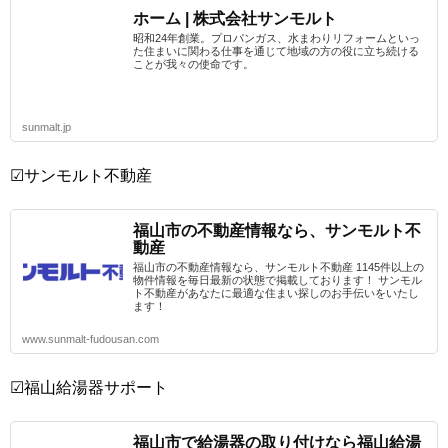
ホーム | 株式会社サンモルト
昭和24年創業。プロパンガス、水まわりリフォームといっ
た住まいに関わる仕事を通じて地域の方の役に立ち続ける
ことが我々の使命です。
sunmalt.jp
☑サンモルト不動産
福山市の不動産情報なら、サンモルト不
動産
福山市の不動産情報なら、サンモルト不動産 1145件以上の
物件情報を毎日最新の状態で掲載しております！ サンモル
ト不動産があなたに最適な住まい探しのお手伝いをいたし
ます！
www.sunmalt-fudousan.com
☑福山給湯器サポート
福山市で給湯器の取り付けなら福山給湯