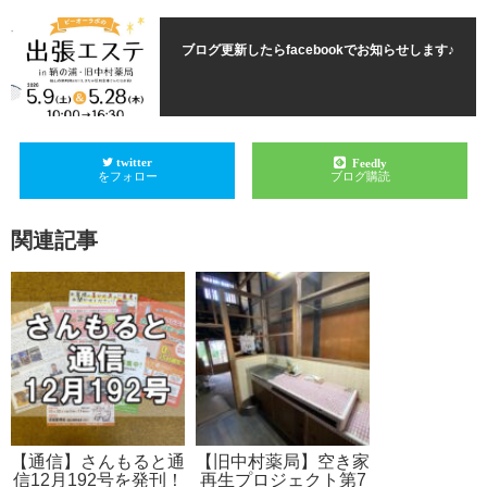
ブログ更新したらfacebookでお知らせします♪
twitter
Feedly
をフォロー
ブログ購読
関連記事
【通信】さんもると通
【旧中村薬局】空き家
信12月192号を発刊！
再生プロジェクト第7