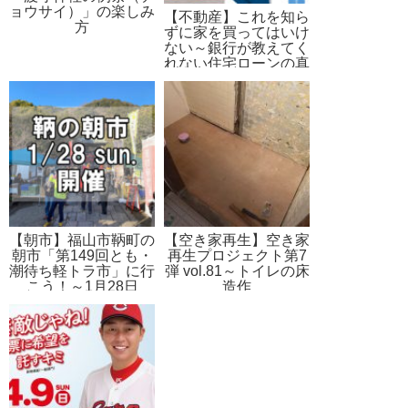
ョウサイ）」の楽しみ
【不動産】これを知ら
方
ずに家を買ってはいけ
ない～銀行が教えてく
れない住宅ローンの真
実 vol.1
【朝市】福山市鞆町の
【空き家再生】空き家
朝市「第149回とも・
再生プロジェクト第7
潮待ち軽トラ市」に行
弾 vol.81～トイレの床
こう！～1月28日
造作
（日）の出店者19店
を一挙にご紹介