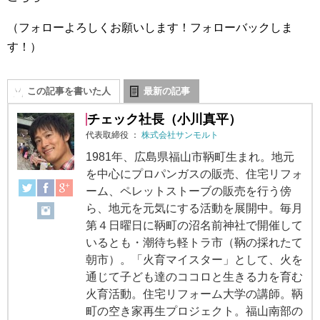
（フォローよろしくお願いします！フォローバックしま
す！）
この記事を書いた人
最新の記事
チェック社長（小川真平）
代表取締役
：
株式会社サンモルト
1981年、広島県福山市鞆町生まれ。地元
を中心にプロパンガスの販売、住宅リフォ
ーム、ペレットストーブの販売を行う傍
ら、地元を元気にする活動を展開中。毎月
第４日曜日に鞆町の沼名前神社で開催して
いるとも・潮待ち軽トラ市（鞆の採れたて
朝市）。「火育マイスター」として、火を
通じて子ども達のココロと生きる力を育む
火育活動。住宅リフォーム大学の講師。鞆
町の空き家再生プロジェクト。福山南部の