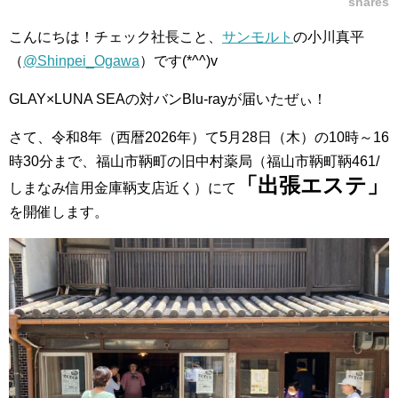
shares
こんにちは！チェック社長こと、
サンモルト
の小川真平
（
@Shinpei_Ogawa
）です(*^^)v
GLAY×LUNA SEAの対バンBlu-rayが届いたぜぃ！
さて、令和8年（西暦2026年）て5月28日（木）の10時～16
時30分まで、福山市鞆町の旧中村薬局（福山市鞆町鞆461/
「出張エステ」
しまなみ信用金庫鞆支店近く）にて
を開催します。