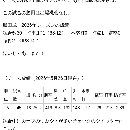
い。その後の守備がマズかった。あと打線の援護もね。
この試合の勝田は出場機会なし。
勝田成 2026年シーズンの成績
試合数30 打率.171（68-12） 本塁打0 打点1 盗塁0
犠打2 OPS.427
ほいじゃあ、また！
【チーム成績（2026年5月26日現在）】
順
試合
勝
得
失
本塁
勝
負
分
勝率
盗塁
打率
防御率
位
数
差
点
点
打
5
45
18
25
2
.419
8.5
132
143
27
29
.215
2.89
試合中はカープのつぶやきが多いチェックのツイッターは
こちら