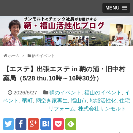
MENU
ホーム
鞆のイベント
【エステ】出張エステ in 鞆の浦・旧中村
薬局（5/28 thu.10時～16時30分）
2026/5/27
鞆のイベント
,
福山のイベント
,
イ
ベント
,
鞆町
,
鞆空き家再生
,
福山市
,
地域活性化
,
住宅
リフォーム
,
株式会社サンモルト