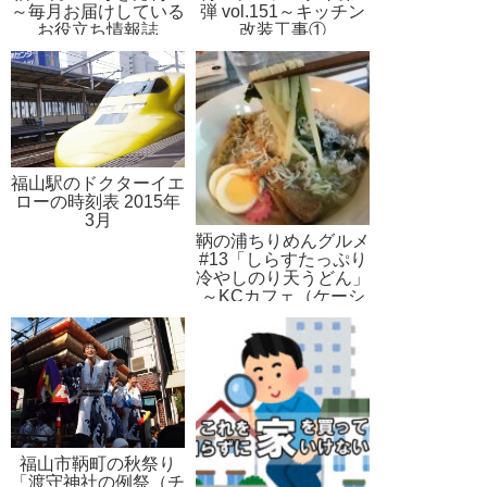
～毎月お届けしている
弾 vol.151～キッチン
お役立ち情報誌
改装工事①
福山駅のドクターイエ
ローの時刻表 2015年
3月
鞆の浦ちりめんグルメ
#13「しらすたっぷり
冷やしのり天うどん」
～KCカフェ（ケーシ
ーカフェ）
福山市鞆町の秋祭り
「渡守神社の例祭（チ