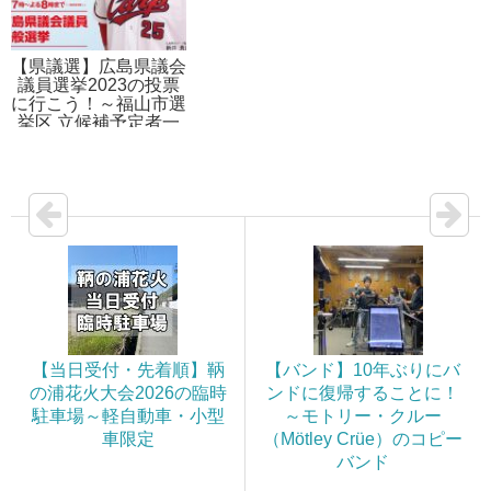
【県議選】広島県議会
議員選挙2023の投票
に行こう！～福山市選
挙区 立候補予定者一
覧
【当日受付・先着順】鞆
【バンド】10年ぶりにバ
の浦花火大会2026の臨時
ンドに復帰することに！
駐車場～軽自動車・小型
～モトリー・クルー
車限定
（Mötley Crüe）のコピー
バンド