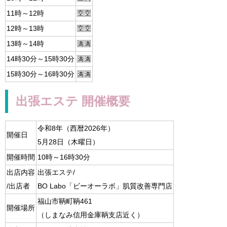
11時～12時
🈳🈳
12時～13時
🈳🈳
13時～14時
🈵🈵
14時30分～15時30分
🈵🈵
15時30分～16時30分
🈵🈵
出張エステ 開催概要
令和8年（西暦2026年）
開催日
5月28日（木曜日）
開催時間
10時～16時30分
出店内容
出張エステ/
/出店者
BO Labo「ビーオーラボ」肌質改善専門店
福山市鞆町鞆461
開催場所
（しまなみ信用金庫鞆支店近く）