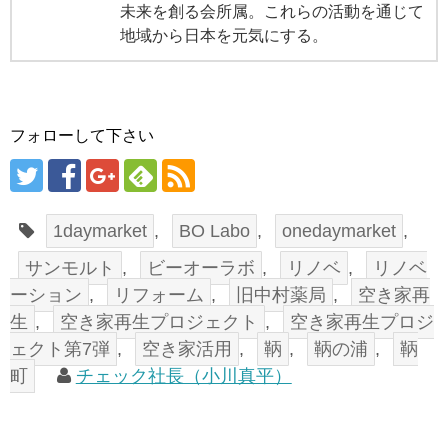
未来を創る会所属。これらの活動を通じて
地域から日本を元気にする。
フォローして下さい
1daymarket
,
BO Labo
,
onedaymarket
,
サンモルト
,
ビーオーラボ
,
リノベ
,
リノベ
ーション
,
リフォーム
,
旧中村薬局
,
空き家再
生
,
空き家再生プロジェクト
,
空き家再生プロジ
ェクト第7弾
,
空き家活用
,
鞆
,
鞆の浦
,
鞆
町
チェック社長（小川真平）