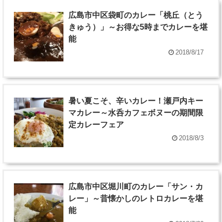
広島市中区袋町のカレー「桃丘（とう
きゅう）」～お得な5時までカレーを堪
能
2018/8/17
暑い夏こそ、辛いカレー！瀬戸内キー
マカレー～水呑カフェボヌーの期間限
定カレーフェア
2018/8/3
広島市中区堀川町のカレー「サン・カ
レー」～昔懐かしのレトロカレーを堪
能