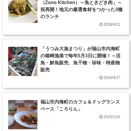
（Zono Kitchen）～魚ときどき肉」～
祝再開！地元の厳選食材をつかった3種
のランチ
2018/4/11
「うつみ大漁まつり」が福山市内海町
の箱崎漁港で毎年5月3日に開催！～活
魚・鮮魚販売、魚干物・珍味・特産物
販売
2016/4/27
福山市内海町のカフェ＆ドッグランス
ペース「ころりん」
2015/11/6