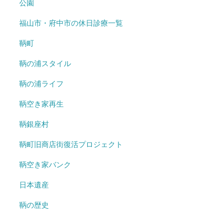
公園
福山市・府中市の休日診療一覧
鞆町
鞆の浦スタイル
鞆の浦ライフ
鞆空き家再生
鞆銀座村
鞆町旧商店街復活プロジェクト
鞆空き家バンク
日本遺産
鞆の歴史