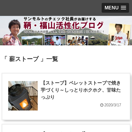
MENU
「 薪ストーブ 」一覧
【ストーブ】ペレットストーブで焼き
芋づくり～しっとりホクホク、甘味た
っぷり
2020/3/17