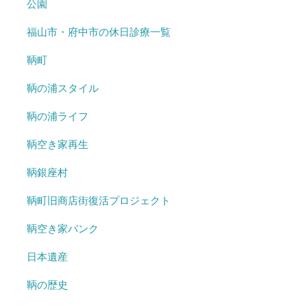
公園
福山市・府中市の休日診療一覧
鞆町
鞆の浦スタイル
鞆の浦ライフ
鞆空き家再生
鞆銀座村
鞆町旧商店街復活プロジェクト
鞆空き家バンク
日本遺産
鞆の歴史