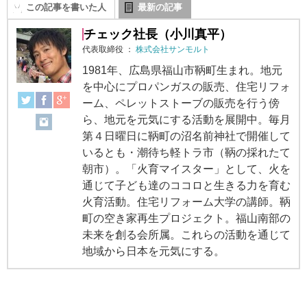
この記事を書いた人
最新の記事
チェック社長（小川真平）
代表取締役
：
株式会社サンモルト
1981年、広島県福山市鞆町生まれ。地元
を中心にプロパンガスの販売、住宅リフォ
ーム、ペレットストーブの販売を行う傍
ら、地元を元気にする活動を展開中。毎月
第４日曜日に鞆町の沼名前神社で開催して
いるとも・潮待ち軽トラ市（鞆の採れたて
朝市）。「火育マイスター」として、火を
通じて子ども達のココロと生きる力を育む
火育活動。住宅リフォーム大学の講師。鞆
町の空き家再生プロジェクト。福山南部の
未来を創る会所属。これらの活動を通じて
地域から日本を元気にする。