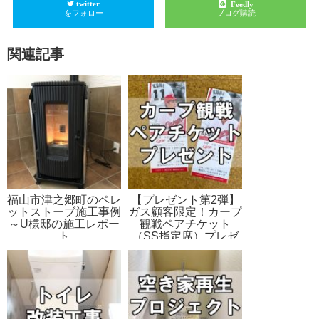
twitter
Feedly
をフォロー
ブログ購読
関連記事
福山市津之郷町のペレ
【プレゼント第2弾】
ットストーブ施工事例
ガス顧客限定！カープ
～U様邸の施工レポー
観戦ペアチケット
ト
（SS指定席）プレゼ
ント企画～9月4日
（日）対DeNA戦