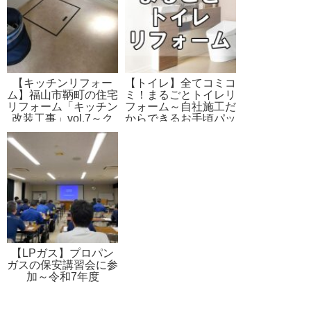
【キッチンリフォー
【トイレ】全てコミコ
ム】福山市鞆町の住宅
ミ！まるごとトイレリ
リフォーム「キッチン
フォーム～自社施工だ
改装工事」vol.7～ク
からできるお手頃パッ
ッションフロア、キッ
クプラン
チンパネル貼り工事
【LPガス】プロパン
ガスの保安講習会に参
加～令和7年度