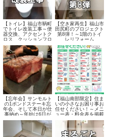
【トイレ】福山市鞆町
【空き家再生】福山市
でトイレ改装工事～便
田尻町のプロジェクト
器交換、アクセントク
第8弾！～1階のトイ
ロス、クッションフロ
レリフォーム
ア貼り
【忘年会】サンモルト
【福山南部限定】住ま
の1ポンドステーキ忘
いの小さなお困り事お
年会、そして本日が仕
任せください！～メニ
事納め～年始は6日が
ュー表・料金表を掲載
仕事はじめ