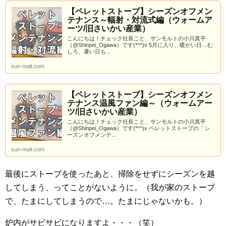
【ペレットストーブ】シーズンオフメン
テナンス～輻射・対流式編（ウォームア
ーツ/旧さいかい産業）
こんにちは！チェック社長こと、サンモルトの小川真平
（@Shinpei_Ogawa）です(*^^)v 5月に入り、暖かい日…む
しろ、暑い日も...
sun-malt.com
【ペレットストーブ】シーズンオフメン
テナンス温風ファン編～（ウォームアー
ツ/旧さいかい産業）
こんにちは！チェック社長こと、サンモルトの小川真平
（@Shinpei_Ogawa）です(*^^)v ペレットストーブの「シ
ーズンオフメンテ...
sun-malt.com
最後にストーブを使ったあと、掃除をせずにシーズンを越
してしまう、ってことがないように。（我が家のストーブ
で、たまにしてしまうので…。たまにじゃないかも。）
炉内がサビサビになりますよ・・・（笑）