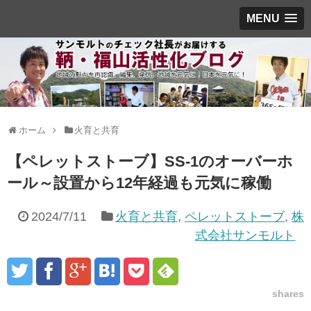
MENU
ホーム
火育と共育
【ペレットストーブ】SS-1のオーバーホ
ール～設置から12年経過も元気に稼働
2024/7/11
火育と共育
,
ペレットストーブ
,
株
式会社サンモルト
shares