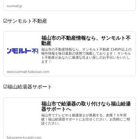
sunmalt.jp
☑サンモルト不動産
福山市の不動産情報なら、サンモルト不
動産
福山市の不動産情報なら、サンモルト不動産 1145件以上の
物件情報を毎日最新の状態で掲載しております！ サンモル
ト不動産があなたに最適な住まい探しのお手伝いをいたし
ます！
www.sunmalt-fudousan.com
☑福山給湯器サポート
福山市で給湯器の取り付けなら福山給湯
器サポートへ
福山市でテレビや１級建築士が推薦する、創業７０年突
破！福山給湯器サポートにお任せください。お気軽にご相
談ください。
fukuyama-kyutoki.com