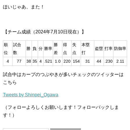
ほいじゃあ、また！
【チーム成績（2024年7月10日現在）】
順
試合
勝
得
失
本塁
勝
負
分
勝率
盗塁
打率
防御率
位
数
差
点
点
打
4
77
38
35
4
.521
1.0
220
154
31
44
.230
2.11
試合中はカープのつぶやきが多いチェックのツイッターは
こちら
Tweets by Shinpei_Ogawa
（フォローよろしくお願いします！フォローバックしま
す！）