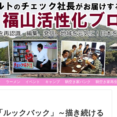
ー
ラーメン
イベント
キャンプ
鞆空き家バンク
鞆空き家再
「ルックバック」～描き続ける