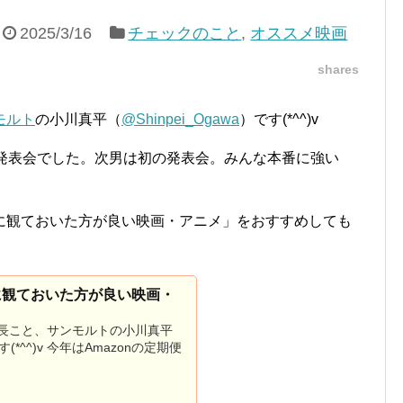
2025/3/16
チェックのこと
,
オススメ映画
shares
モルト
の小川真平（
@Shinpei_Ogawa
）です(*^^)v
の発表会でした。次男は初の発表会。みんな本番に強い
に観ておいた方が良い映画・アニメ」をおすすめしても
に観ておいた方が良い映画・
長こと、サンモルトの小川真平
です(*^^)v 今年はAmazonの定期便