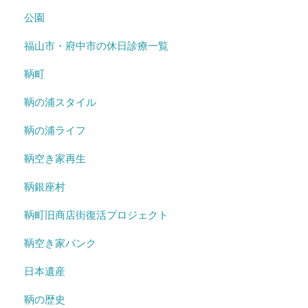
公園
福山市・府中市の休日診療一覧
鞆町
鞆の浦スタイル
鞆の浦ライフ
鞆空き家再生
鞆銀座村
鞆町旧商店街復活プロジェクト
鞆空き家バンク
日本遺産
鞆の歴史