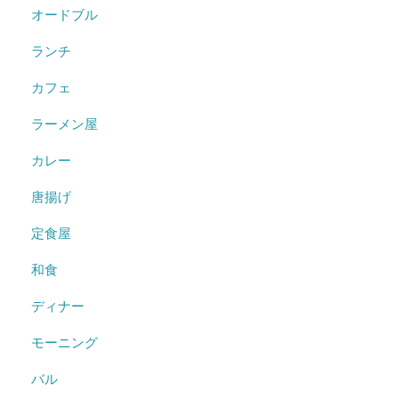
オードブル
ランチ
カフェ
ラーメン屋
カレー
唐揚げ
定食屋
和食
ディナー
モーニング
バル