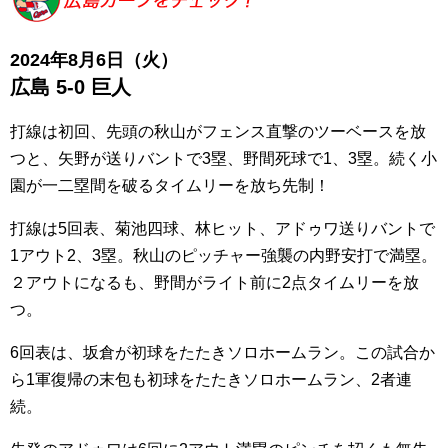
2024年8月6日（火）
広島 5
-0 巨人
打線は初回、先頭の秋山がフェンス直撃のツーベースを放
つと、矢野が送りバントで3塁、野間死球で1、3塁。続く小
園が一二塁間を破るタイムリーを放ち先制！
打線は5回表、菊池四球、林ヒット、アドゥワ送りバントで
1アウト2、3塁。秋山のピッチャー強襲の内野安打で満塁。
２アウトになるも、野間がライト前に2点タイムリーを放
つ。
6回表は、坂倉が初球をたたきソロホームラン。この試合か
ら1軍復帰の末包も初球をたたきソロホームラン、2者連
続。