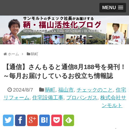
MENU
ホーム
鞆町
【通信】さんもると通信8月188号を発刊！
～毎月お届けしているお役立ち情報誌
2024/8/7
鞆町
,
福山市
,
チェックのこと
,
住宅
リフォーム
,
住宅設備工事
,
プロパンガス
,
株式会社サ
ンモルト