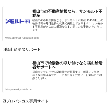
福山市の不動産情報なら、サンモルト不
動産
福山市の不動産情報なら、サンモルト不動産 1145件以上の
物件情報を毎日最新の状態で掲載しております！ サンモル
ト不動産があなたに最適な住まい探しのお手伝いをいたし
ます！
www.sunmalt-fudousan.com
☑福山給湯器サポート
福山市で給湯器の取り付けなら福山給湯
器サポートへ
福山市でテレビや１級建築士が推薦する、創業７０年突
破！福山給湯器サポートにお任せください。お気軽にご相
談ください。
fukuyama-kyutoki.com
☑プロパンガス専用サイト