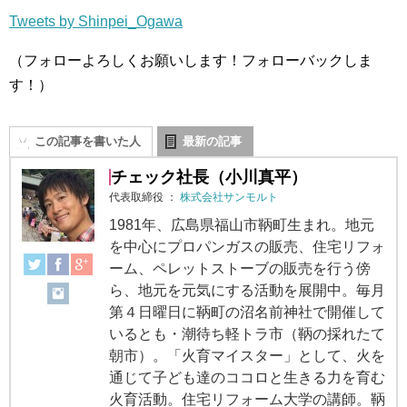
Tweets by Shinpei_Ogawa
（フォローよろしくお願いします！フォローバックしま
す！）
この記事を書いた人
最新の記事
チェック社長（小川真平）
代表取締役
：
株式会社サンモルト
1981年、広島県福山市鞆町生まれ。地元
を中心にプロパンガスの販売、住宅リフォ
ーム、ペレットストーブの販売を行う傍
ら、地元を元気にする活動を展開中。毎月
第４日曜日に鞆町の沼名前神社で開催して
いるとも・潮待ち軽トラ市（鞆の採れたて
朝市）。「火育マイスター」として、火を
通じて子ども達のココロと生きる力を育む
火育活動。住宅リフォーム大学の講師。鞆