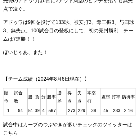
先発のアドゥワは6回に2アウト満塁のピンチを招くも無失
点で凌ぐ。
アドゥワは9回を投げて133球、被安打3、奪三振3、与四球
3、無失点。100試合目の登板にして、初の完封勝利！チー
ムは7連勝！！
ほいじゃあ、また！
【チーム成績（2024年8月6日現在）】
順
試合
勝
得
失
本塁
勝
負
分
勝率
盗塁
打率
防御率
位
数
差
点
点
打
1
94
51
39
4
.567
–
273
229
38
45
.233
2.16
試合中はカープのつぶやきが多いチェックのツイッターは
こちら