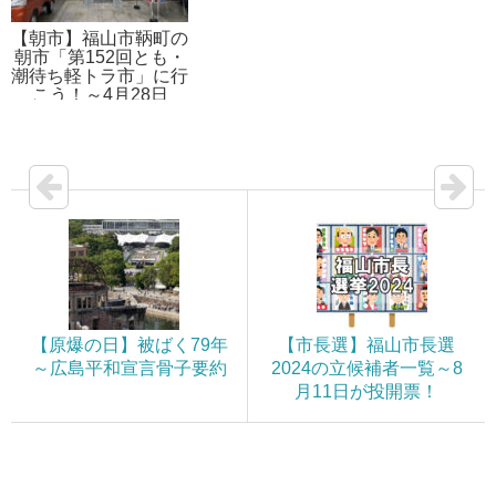
【朝市】福山市鞆町の
朝市「第152回とも・
潮待ち軽トラ市」に行
こう！～4月28日
（日）の出店者21店
を一挙にご紹介
【原爆の日】被ばく79年
【市長選】福山市長選
～広島平和宣言骨子要約
2024の立候補者一覧～8
月11日が投開票！