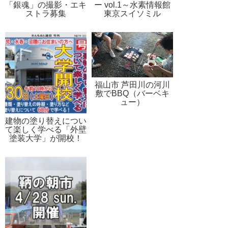
「銀魂」の撮影・エキ
ー vol.1～水素情報館
ストラ募集
東京スイソミル
福山市 芦田川の河川
敷でBBQ（バーベキ
ュー）
建物の塗り替えについ
て楽しく学べる「外壁
塗装大学」が開校！