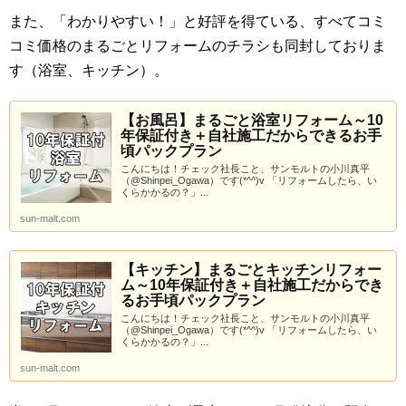
また、「わかりやすい！」と好評を得ている、すべてコミ
コミ価格のまるごとリフォームのチラシも同封しておりま
す（浴室、キッチン）。
【お風呂】まるごと浴室リフォーム～10
年保証付き＋自社施工だからできるお手
頃パックプラン
こんにちは！チェック社長こと、サンモルトの小川真平
（@Shinpei_Ogawa）です(*^^)v 「リフォームしたら、い
くらかかるの？」...
sun-malt.com
【キッチン】まるごとキッチンリフォー
ム～10年保証付き＋自社施工だからでき
るお手頃パックプラン
こんにちは！チェック社長こと、サンモルトの小川真平
（@Shinpei_Ogawa）です(*^^)v 「リフォームしたら、い
くらかかるの？」...
sun-malt.com