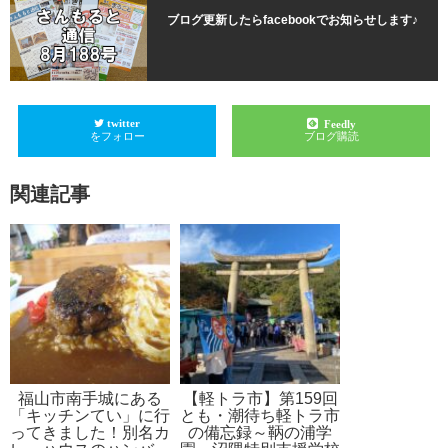
ブログ更新したらfacebookでお知らせします♪
twitter
Feedly
をフォロー
ブログ購読
関連記事
福山市南手城にある
【軽トラ市】第159回
「キッチンてい」に行
とも・潮待ち軽トラ市
ってきました！別名カ
の備忘録～鞆の浦学