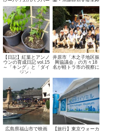
レーハウスのハンバー
園・沼隈特別支援学校
グカレー
出店
【日記】紅葉とアンノ
井原市「木之子地区振
ウンの育成日記 vol.15
興協議会」の方々18
～「キング」と「ダイ
名が軽トラ市の視察に
ジン」
広島県福山市で映画
【旅行】東京ウォーカ