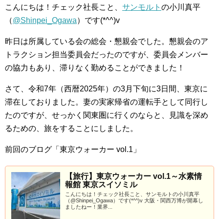
こんにちは！チェック社長こと、
サンモルト
の小川真平
（
@Shinpei_Ogawa
）です(*^^)v
昨日は所属している会の総会・懇親会でした。懇親会のア
トラクション担当委員会だったのですが、委員会メンバー
の協力もあり、滞りなく勤めることができました！
さて、令和7年（西暦2025年）の3月下旬に3日間、東京に
滞在しておりました。妻の実家帰省の運転手として同行し
たのですが、せっかく関東圏に行くのならと、見識を深め
るための、旅をすることにしました。
前回のブログ「東京ウォーカー vol.1」
【旅行】東京ウォーカー vol.1～水素情
報館 東京スイソミル
こんにちは！チェック社長こと、サンモルトの小川真平
（@Shinpei_Ogawa）です(*^^)v 大阪・関西万博が開幕し
ましたねー！業界...